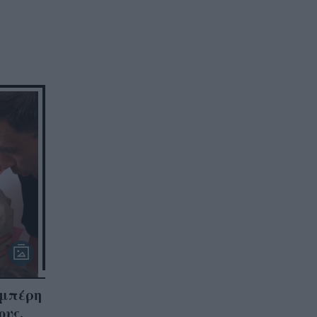
αμπέρη
ους,