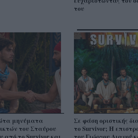
ευχαριστώντας τον 
του
ώτα μηνύματα
Σε φάση οριστικής δι
ικτών του Σταύρου
το Survivor; Η επιστρ
 από το Survivor και
του Γιώργου Λιανού κ