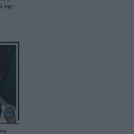
ό της
εια