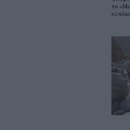
το «Μ
ελπίδ