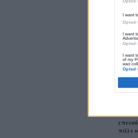
Opted 
I want t
Opted 
I want 
Advertis
Opted 
I want t
of my P
was col
Opted 
Το επί
Surviv
επεισό
πάλι 