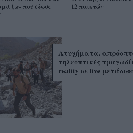
αμά ζω» που έδωσε
12 παικτών
α
Ατυχήματα, απρόοπτ
τηλεοπτικές τραγωδί
reality σε live μετάδοσ