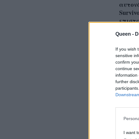
αυτονό
Surviv
επιστ
Queen -
D
If you wish 
sensitive in
confirm you
Δίκα
continue se
information 
το έπ
further disc
αντι
participants
& τα 
Downstream 
Persona
I want t