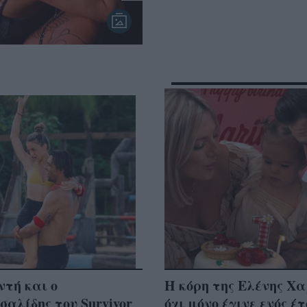
τή και ο
Η κόρη της Ελένης Χ
αλίδης του Survivor
όχι μόνο έγινε ενός έτ