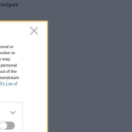
Σταύρου
sonal or
ection to
ou may
 personal
out of the
 downstream
B’s List of