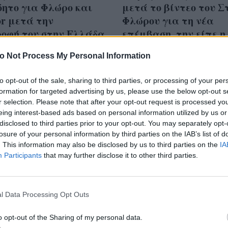
ητο για Φλώρο και
μετά το βίντεο του 
or μετά την
Φλώρου για τη νέα
ροφή του στην Ελλάδα
επέμβαση, την είπε η
Μαντίσα
o Not Process My Personal Information
to opt-out of the sale, sharing to third parties, or processing of your per
formation for targeted advertising by us, please use the below opt-out s
r selection. Please note that after your opt-out request is processed y
ια στον Σταύρο Φλώρο
eing interest-based ads based on personal information utilized by us or
disclosed to third parties prior to your opt-out. You may separately opt-
αθλο του Survivor: Οι
losure of your personal information by third parties on the IAB’s list of
δράσεις των παικτών
. This information may also be disclosed by us to third parties on the
IA
σχόλια του κοινού
Participants
that may further disclose it to other third parties.
l Data Processing Opt Outs
o opt-out of the Sharing of my personal data.