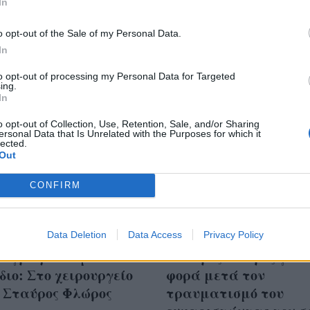
In
o opt-out of the Sale of my Personal Data.
In
to opt-out of processing my Personal Data for Targeted
ing.
In
o opt-out of Collection, Use, Retention, Sale, and/or Sharing
ersonal Data that Is Unrelated with the Purposes for which it
lected.
Out
CONFIRM
σημο φινάλε του
Data Deletion
Data Access
Για θαύμα μίλησε ο
Privacy Policy
or γράφεται με ένα
Σταύρος Φλώρος για 
διο: Στο χειρουργείο
φορά μετά τον
ο Σταύρος Φλώρος
τραυματισμό του