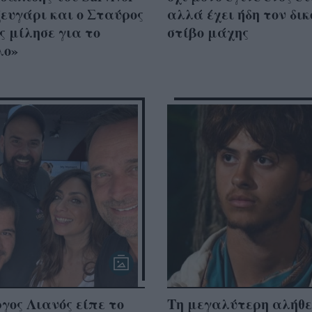
ζευγάρι και ο Σταύρος
αλλά έχει ήδη τον δικ
 μίλησε για το
στίβο μάχης
λo»
γος Λιανός είπε το
Τη μεγαλύτερη αλήθ