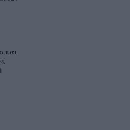
α και
ες
η