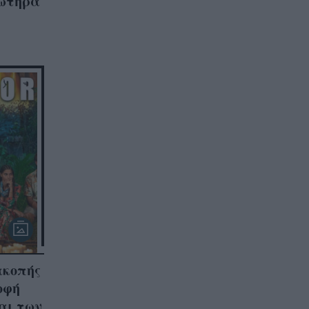
σωτήρα
ακοπής
οφή
αι των