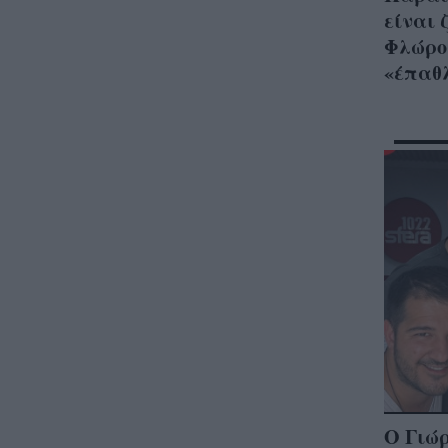
είναι 
Φλώρος
«έπαθ
Ο Γιώρ