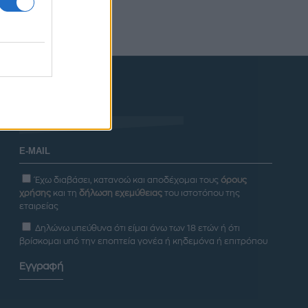
Newsletter
Έχω διαβάσει, κατανοώ και αποδέχομαι τους
όρους
χρήσης
και τη
δήλωση εχεμύθειας
του ιστοτόπου της
εταιρείας
Δηλώνω υπεύθυνα ότι είμαι άνω των 18 ετών ή ότι
βρίσκομαι υπό την εποπτεία γονέα ή κηδεμόνα ή επιτρόπου
Εγγραφή