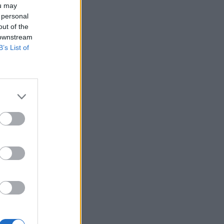
ou may
 personal
out of the
 downstream
B’s List of