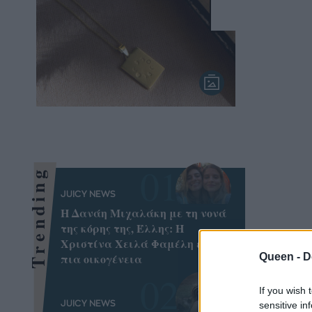
Trending
JUICY NEWS
Η Δανάη Μιχαλάκη με τη νονά
της κόρης της, Έλλης: Η
Χριστίνα Χειλά Φαμέλη είναι
Queen -
D
πια οικογένεια
If you wish 
sensitive in
JUICY NEWS