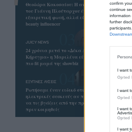
confirm you
Θεοδώρα Κακοσαίου: Η ανιψιά
continue se
του Γιάννη Πλούταρχου έχει
information 
εξαιρετική φωνή, αλλά είναι
further disc
beauty influencer
participants
Downstream 
JUICY NEWS
24 χρόνια μετά το «Δέκα Λεπτά
Κήρυγμα» η Μαριλένα είναι η
Persona
πιο fit μαμά της showbiz
I want t
Opted 
ΕΞΥΠΝΕΣ ΛΥΣΕΙΣ
Ρωτήσαμε έναν ειδικό στις
I want t
ηλεκτρικές συσκευές αν πρέπει
Opted 
να τις βγάζεις από την πρίζα
πριν κοιμηθείς
I want 
Advertis
Opted 
I want t