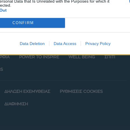
ersonal Data that Is Unrelated with the Purposes for which it
lected.
Out
CONFIRM
Data Deletion
Data Access
Privacy Policy
ΡΦΙΑ
POWER TO INSPIRE
WELL BEING
ΣΠΙΤΙ
S
ΔΗΛΩΣΗ ΕΧΕΜΥΘΕΙΑΣ
ΡΥΘΜΙΣΕΙΣ COOKIES
ΔΙΑΦΗΜΙΣΗ