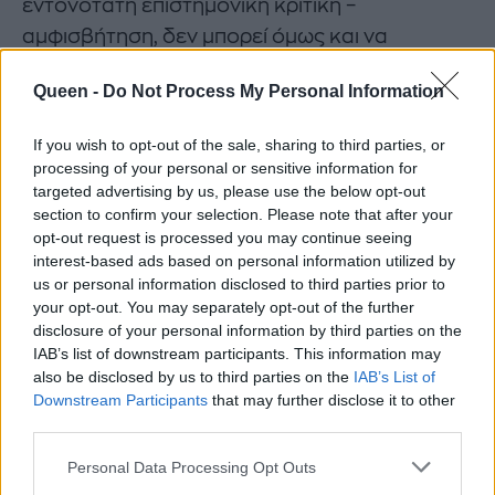
εντονότατη επιστημονική κριτική –
αμφισβήτηση, δεν μπορεί όμως και να
αποκλεισθεί.
Queen -
Do Not Process My Personal Information
Σε πόσο χρόνο από τη λοίμωξη από τον ιό θα
If you wish to opt-out of the sale, sharing to third parties, or
νοσήσω;
processing of your personal or sensitive information for
targeted advertising by us, please use the below opt-out
Δεν υπάρχουν ακριβή χρονοδιαγράμματα για
section to confirm your selection. Please note that after your
την εξέλιξη της λοίμωξης από τον ιό HPV.
opt-out request is processed you may continue seeing
Σύμφωνα με κάποια προτεινόμενα μοντέλα ο
interest-based ads based on personal information utilized by
us or personal information disclosed to third parties prior to
μέσος χρόνος που μεσολαβεί από την πρώτη
your opt-out. You may separately opt-out of the further
επαφή με τον ιό μέχρι την εκδήλωση καρκίνου
disclosure of your personal information by third parties on the
κυμαίνεται από 9 έως 15 έτη. Μικρότερα
IAB’s list of downstream participants. This information may
also be disclosed by us to third parties on the
IAB’s List of
χρονικά διαστήματα μεσολαβούν από την
Downstream Participants
that may further disclose it to other
πρωτολοίμωξη μέχρι την εμφάνιση των
third parties.
προκαρκινικών βλαβών. Οι χαμηλόβαθμες
Personal Data Processing Opt Outs
προκαρκινικές βλάβες (1ου βαθμού) δύνανται