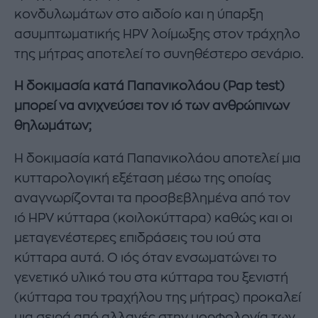
κονδυλωμάτων στο αιδοίο και η ύπαρξη
ασυμπτωματικής HPV λοίμωξης στον τράχηλο
της μήτρας αποτελεί το συνηθέστερο σενάριο.
Η δοκιμασία κατά Παπανικολάου (Pap test)
μπορεί να ανιχνεύσει τον ιό των ανθρώπινων
θηλωμάτων;
Η δοκιμασία κατά Παπανικολάου αποτελεί μια
κυτταρολογική εξέταση μέσω της οποίας
αναγνωρίζονται τα προσβεβλημένα από τον
ιό HPV κύτταρα (κοιλοκύτταρα) καθώς και οι
μεταγενέστερες επιδράσεις του ιού στα
κύτταρα αυτά. Ο ιός όταν ενσωματώνει το
γενετικό υλικό του στα κύτταρα του ξενιστή
(κύτταρα του τραχήλου της μήτρας) προκαλεί
μια σειρά από αλλαγές στην μορφολογία των