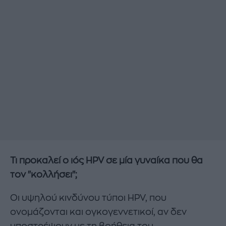
Τι προκαλεί ο ιός HPV σε μία γυναίκα που θα
τον "κολλήσει";
Οι υψηλού κινδύνου τύποι HPV, που
ονομάζονται και ογκογεννετικοί, αν δεν
υποστρέψουν με τη βοήθεια του