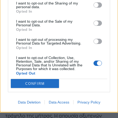
να αναγνωρισθούν μετά από 4 μήνες ενώ οι
I want to opt-out of the Sharing of my
personal data.
προκαρκινικές βλάβες 2ου βαθμού
Opted In
συνηθέστερα αναδεικνύονται μετά από 14
I want to opt-out of the Sale of my
Personal Data.
μήνες κατά μέσο όρο.
Opted In
Πως μπορώ να καταλάβω ότι κόλλησα τον ιό ;
I want to opt-out of processing my
Personal Data for Targeted Advertising.
Opted In
Ο ιός είναι ασυμπτωματικός και δεν γίνεται
αντιληπτός από την/τον ασθενή παρά μόνο
I want to opt-out of Collection, Use,
Retention, Sale, and/or Sharing of my
στην περίπτωση ανάπτυξης γεννητικών
Personal Data that Is Unrelated with the
Purposes for which it was collected.
(οξυτενών) κονδυλωμάτων στα έξω γεννητικά
Opted Out
όργανα. Τα οξυτενή κονδυλώματα είναι
CONFIRM
μαλακές, σαρκώδεις εκβλαστήσεις στο
χρώμα του δέρματος που εντοπίζονται
συνηθέστερα στα εξωτερικά γεννητικά
Data Deletion
Data Access
Privacy Policy
όργανα, τον πρωκτό, τον κόλπο και τον
τράχηλο της μήτρας. Η απουσία οξυτενών