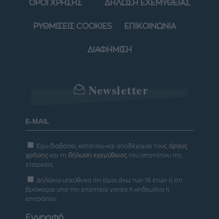
ΟΡΟΙ ΧΡΗΣΗΣ
ΔΗΛΩΣΗ ΕΧΕΜΥΘΕΙΑΣ
ΡΥΘΜΙΣΕΙΣ COOKIES
ΕΠΙΚΟΙΝΩΝΙΑ
ΔΙΑΦΗΜΙΣΗ
Newsletter
Έχω διαβάσει, κατανοώ και αποδέχομαι τους
όρους
χρήσης
και τη
δήλωση εχεμύθειας
του ιστοτόπου της
εταιρείας
Δηλώνω υπεύθυνα ότι είμαι άνω των 18 ετών ή ότι
βρίσκομαι υπό την εποπτεία γονέα ή κηδεμόνα ή
επιτρόπου
Εγγραφή