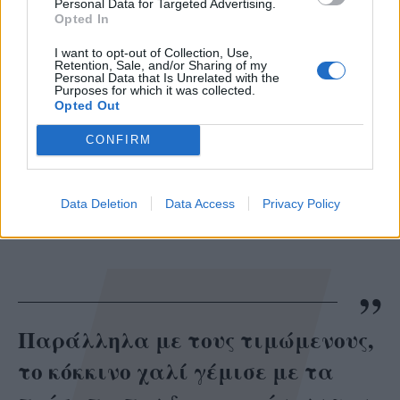
Personal Data for Targeted Advertising.
με ουσιαστικό εκτόπισμα και η απουσία της
Opted In
λόγω υγείας δεν μείωσε το βάρος της τιμής
I want to opt-out of Collection, Use,
ούτε το συναίσθημα που φέρει το όνομά της.
Retention, Sale, and/or Sharing of my
Personal Data that Is Unrelated with the
Purposes for which it was collected.
Opted Out
CONFIRM
Data Deletion
Data Access
Privacy Policy
Παράλληλα με τους τιμώμενους,
το κόκκινο χαλί γέμισε με τα