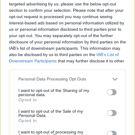
targeted advertising by us, please use the below opt-out
που δεν ξεχνιούνται. Συνεργάτης του Spike
section to confirm your selection. Please note that after your
Lee σε εμβληματικές ταινίες όπως το Do the
opt-out request is processed you may continue seeing
Right Thing και το Malcolm X, αλλά και
interest-based ads based on personal information utilized by
us or personal information disclosed to third parties prior to
δημιουργός του οπτικού σύμπαντος του
your opt-out. You may separately opt-out of the further
Hidden Figures. Ο Thomas εκφράζει την
disclosure of your personal information by third parties on the
τεχνική τελειότητα που δεν διεκδικεί φώτα
IAB’s list of downstream participants. This information may
also be disclosed by us to third parties on the
IAB’s List of
αλλά στηρίζει ολόκληρη την αφήγηση. Είναι
Downstream Participants
that may further disclose it to other
από εκείνους που διαμόρφωσαν το
third parties.
περιβάλλον όπου οι χαρακτήρες αποκτούν
Personal Data Processing Opt Outs
σώμα.
I want to opt-out of the Sharing of my
personal data.
Η Dolly Parton έλαβε
το Ανθρωπιστικό
Opted In
Βραβείο Jean Hersholt. Πρόκειται για
I want to opt-out of the Sale of my
αναγνώριση που αφορά τη δράση της στη
Personal Data.
φιλανθρωπία και τον κοινωνικό της αντίκτυπο.
Opted In
Η τραγουδίστρια είναι από τις προσωπικότητες
I want to opt-out of processing my