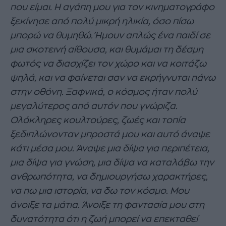
που είμαι. Η αγάπη μου για τον κινηματογράφο
ξεκίνησε από πολύ μικρή ηλικία, όσο πίσω
μπορώ να θυμηθώ. Ήμουν απλώς ένα παιδί σε
μια σκοτεινή αίθουσα, και θυμάμαι τη δέσμη
φωτός να διασχίζει τον χώρο και να κοιτάζω
ψηλά, και να φαίνεται σαν να εκρήγνυται πάνω
στην οθόνη. Ξαφνικά, ο κόσμος ήταν πολύ
μεγαλύτερος από αυτόν που γνώριζα.
Ολόκληρες κουλτούρες, ζωές και τοπία
ξεδιπλώνονταν μπροστά μου και αυτό άναψε
κάτι μέσα μου. Άναψε μια δίψα για περιπέτεια,
μια δίψα για γνώση, μια δίψα να καταλάβω την
ανθρωπότητα, να δημιουργήσω χαρακτήρες,
να πω μια ιστορία, να δω τον κόσμο. Μου
άνοιξε τα μάτια. Άνοιξε τη φαντασία μου στη
δυνατότητα ότι η ζωή μπορεί να επεκταθεί