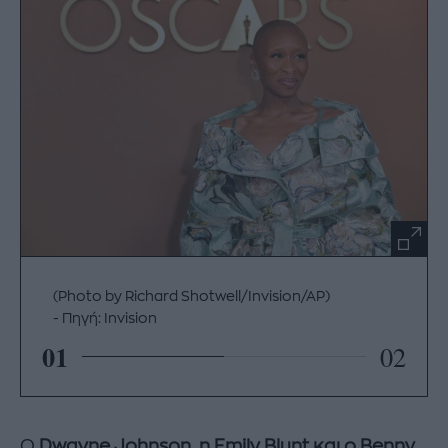
(Photo by Richard Shotwell/Invision/AP)
Πηγή: Invision
01
02
Ο
Dwayne Johnson, η Emily Blunt και ο Benny