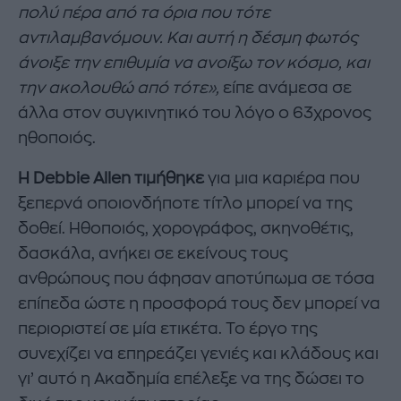
πολύ πέρα από τα όρια που τότε
αντιλαμβανόμουν. Και αυτή η δέσμη φωτός
άνοιξε την επιθυμία να ανοίξω τον κόσμο, και
την ακολουθώ από τότε»,
είπε ανάμεσα σε
άλλα στον συγκινητικό του λόγο ο 63χρονος
ηθοποιός.
Η Debbie Allen τιμήθηκε
για μια καριέρα που
ξεπερνά οποιονδήποτε τίτλο μπορεί να της
δοθεί. Ηθοποιός, χορογράφος, σκηνοθέτις,
δασκάλα, ανήκει σε εκείνους τους
ανθρώπους που άφησαν αποτύπωμα σε τόσα
επίπεδα ώστε η προσφορά τους δεν μπορεί να
περιοριστεί σε μία ετικέτα. Το έργο της
συνεχίζει να επηρεάζει γενιές και κλάδους και
γι’ αυτό η Ακαδημία επέλεξε να της δώσει το