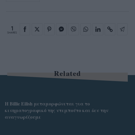
1
SHARES
Related
Η Billie Eilish μεταμορφώνεται για το
κινηματογραφικό της ντεμπούτο και δεν την
αναγνωρίζουμε