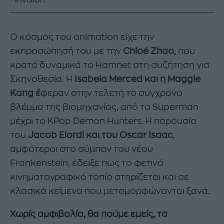
Invision
Ο κόσμος του animation είχε την
εκπροσώπησή του με την
Chloé Zhao,
που
κρατά δυναμικά το Hamnet στη συζήτηση για
Σκηνοθεσία. Η
Isabela Merced και η Maggie
Kang έ
φεραν στην τελετή το σύγχρονο
βλέμμα της βιομηχανίας, από το Superman
μέχρι το KPop Demon Hunters. Η παρουσία
του
Jacob Elordi και του Oscar Isaac
,
αμφότεροι στο σύμπαν του νέου
Frankenstein, έδειξε πως το φετινό
κινηματογραφικό τοπίο στηρίζεται και σε
κλασικά κείμενα που μεταμορφώνονται ξανά.
Χωρίς αμφιβολία, θα πούμε εμείς, τα