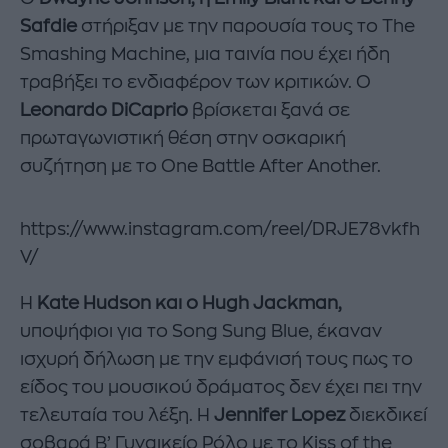
Safdie
στήριξαν με την παρουσία τους το The
Smashing Machine, μια ταινία που έχει ήδη
τραβήξει το ενδιαφέρον των κριτικών. Ο
Leonardo DiCaprio
βρίσκεται ξανά σε
πρωταγωνιστική θέση στην οσκαρική
συζήτηση με το One Battle After Another.
https://www.instagram.com/reel/DRJE78vkfh
V/
Η
Kate Hudson και ο Hugh Jackman,
υποψήφιοι για το Song Sung Blue, έκαναν
ισχυρή δήλωση με την εμφάνισή τους πως το
είδος του μουσικού δράματος δεν έχει πει την
τελευταία του λέξη. Η
Jennifer Lopez
διεκδικεί
σοβαρά Β’ Γυναικείο Ρόλο με το Kiss of the