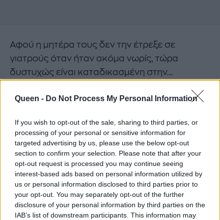
Αφού η μητέρα τους δεν την έτρεξε σε
γιατρούς όταν ήταν ακόμα νωρίς, τώρα
δυστυχώς είναι καταδικασμένη στην...
παράνοιά της! Αλήθεια, το καλοκαίρι πώς την
Queen -
Do Not Process My Personal Information
βγάζει;
Διαβάστε επίσης:
If you wish to opt-out of the sale, sharing to third parties, or
processing of your personal or sensitive information for
targeted advertising by us, please use the below opt-out
Βρέθηκε το αεροσκάφος του Missoni!
section to confirm your selection. Please note that after your
opt-out request is processed you may continue seeing
Ένα φωτογραφικό project που συγκλονίζει:
interest-based ads based on personal information utilized by
Χιλιάδες θύματα βιασμού μοιράζονται τις
us or personal information disclosed to third parties prior to
εφιαλτικές αναμνήσεις τους (photos)
your opt-out. You may separately opt-out of the further
disclosure of your personal information by third parties on the
IAB’s list of downstream participants. This information may
Πώς θα είναι οι πρώτες μέρες της Κim και του