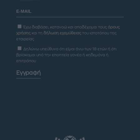
Έχω διαβάσει, κατανοώ και αποδέχομαι τους
όρους
χρήσης
και τη
δήλωση εχεμύθειας
του ιστοτόπου της
εταιρείας
Δηλώνω υπεύθυνα ότι είμαι άνω των 18 ετών ή ότι
βρίσκομαι υπό την εποπτεία γονέα ή κηδεμόνα ή
επιτρόπου
Εγγραφή