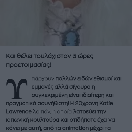
Και θέλει τουλάχιστον 3 ώρες
προετοιμασίας!
Υ
πάρχουν
πολλών ειδών εθισμοί και
εμμονές αλλά σίγουρα η
συγκεκριμένη είναι ιδιαίτερη και
πραγματικά ασυνήθιστη!
Η
20χρονη Katie
Lawrence
λοιπόν, η οποία
λατρεύει την
ιαπωνική κουλτούρα και οτιδήποτε έχει να
κάνει με αυτή, από τα animation μέχρι τα