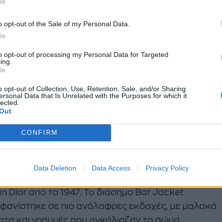
In
o opt-out of the Sale of my Personal Data.
In
to opt-out of processing my Personal Data for Targeted
ing.
In
o opt-out of Collection, Use, Retention, Sale, and/or Sharing
ersonal Data that Is Unrelated with the Purposes for which it
lected.
Out
CONFIRM
ηλα, ο σχεδιαστής συνέχισε να εξερευνά την ιστορ
Data Deletion
Data Access
Privacy Policy
ομιά του Dior και ιδιαίτερα το εμβληματικό
New Lo
an Dior από το 1947. Το διάσημο Bar Jacket
φανίστηκε σε πιο ανάλαφρες εκδοχές, με μαλακά
τα και γραμμές που αγκάλιαζαν το σώμα,