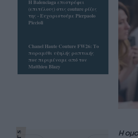
Η Balenciaga επιστρέφει
(επιτέλους) στις couture ρίζες
της - Ευχαριστούμε Pierpaolo
Piccioli
Chanel Haute Couture FW26: Το
παραμύθι υψηλής ραπτικής
που περιμέναμε από τον
Matthieu Blazy
Η ομο