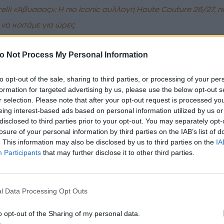
elli «Άβυσσος»: Η πιο iconic συλλογή Haute Couture 26/27, π
να κοιτάμε για ώρες
w πραγματοποιήθηκε, χθες 6 Ιουλίου 2026, την πρώ
o Not Process My Personal Information
ης Εβδομάδας υψηλής ραπτικής, στους καταπράσι
 του Musée Rodin στο Παρίσι, δημιουργώντας ένα 
to opt-out of the sale, sharing to third parties, or processing of your per
formation for targeted advertising by us, please use the below opt-out s
ίριαζε απόλυτα με τη φιλοσοφία της συλλογής. Ο
r selection. Please note that after your opt-out request is processed y
on εμπνεύστηκε από τη φύση, αλλά και από το έργ
eing interest-based ads based on personal information utilized by us or
νίδας γλύπτριας Lynda Benglis, γνωστής για τις
disclosed to third parties prior to your opt-out. You may separately opt-
losure of your personal information by third parties on the IAB’s list of
οριακές δημιουργίες της με οργανικές φόρμες και
. This information may also be disclosed by us to third parties on the
IA
ιστα υλικά.
Participants
that may further disclose it to other third parties.
l Data Processing Opt Outs
o opt-out of the Sharing of my personal data.