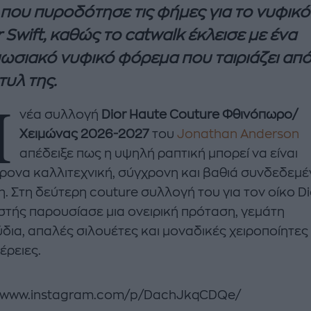
που πυροδότησε τις φήμες για το νυφικό
r Swift, καθώς το catwalk έκλεισε με ένα
ωσιακό νυφικό φόρεμα που ταιριάζει απ
τυλ της.
Η
νέα συλλογή
Dior Haute Couture Φθινόπωρο/
Χειμώνας 2026-2027
του
Jonathan Anderson
απέδειξε πως η υψηλή ραπτική μπορεί να είναι
enco's Point of View
A STORY BY KORI
ρονα καλλιτεχνική, σύγχρονη και βαθιά συνδεδεμέ
ΝΘΑ ΑΠΟΣΤΟΛΟΠΟΥΛΟΥ
ΔΑΦΝΗ ΚΑΡΑΒΟΚΥΡΗ
. Στη δεύτερη couture συλλογή του για τον οίκο Di
υτη καλοκαιρινή
Nτίνα Νικολάου: «Όταν
στής παρουσίασε μια ονειρική πρόταση, γεμάτη
ή σαλάτα με
έπαθα την πρώτη κρίση
δια, απαλές σιλουέτες και μοναδικές χειροποίητες
ι, φέτα και φράουλες
πανικού νόμιζα πως θα
έρειες.
λατρέψετε
πεθάνω»
//www.instagram.com/p/DachJkqCDQe/