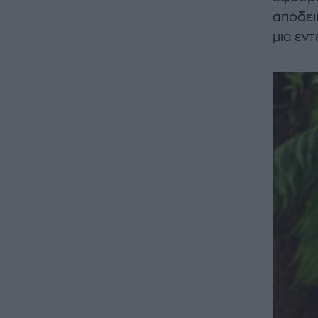
αποδει
μια εν