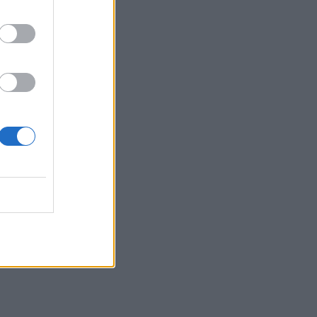
ική
ok
του