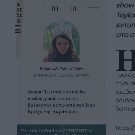
Bloggers
show 
01
10
Taylo
εντυπ
στο σ
Majenco's Point of View
Maj
ταυτόχ
ΣΑΜΑΝΘΑ ΑΠΟΣΤΟΛΟΠΟΥΛΟΥ
ΣΑΜΑ
τη φύση
Zappa: Το απόλυτο all-day
Η απόλ
σχεδια
meeting point για όλους
δροσερ
λουλού
βρίσκεται κάτω από τον Ιερό
καρπούζ
λεπτομ
Βράχο της Ακρόπολης
που θα 
https:
Dior Haute Couture 2026/2027: Η