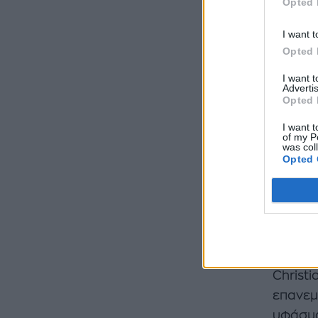
Opted 
I want t
Opted 
I want 
Advertis
Opted 
I want t
of my P
was col
Opted 
Παράλλ
κληρον
Christi
επανεμ
υφάσμα