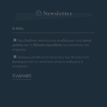
Newsletter
Έχω διαβάσει, κατανοώ και αποδέχομαι τους
όρους
χρήσης
και τη
δήλωση εχεμύθειας
του ιστοτόπου της
εταιρείας
Δηλώνω υπεύθυνα ότι είμαι άνω των 18 ετών ή ότι
βρίσκομαι υπό την εποπτεία γονέα ή κηδεμόνα ή
επιτρόπου
Εγγραφή