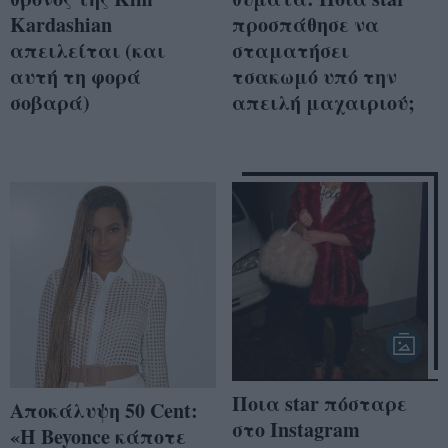
Kardashian
προσπάθησε να
απειλείται (και
σταματήσει
αυτή τη φορά
τσακωμό υπό την
σοβαρά)
απειλή μαχαιριού;
Ποια star πόσταρε
Aποκάλυψη 50 Cent:
στο Instagram
«Η Beyonce κάποτε