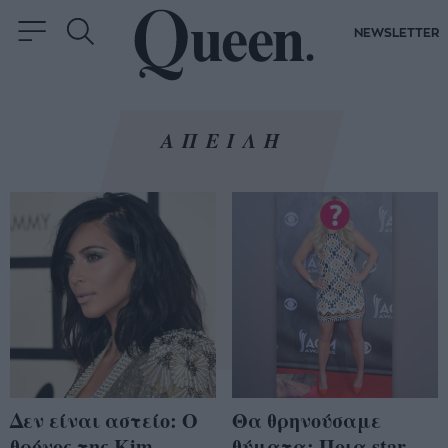
NEWSLETTER
ΑΠΕΙΛΗ
Δεν είναι αστείο: Ο
Θα θρηνούσαμε
θρόνος της Kim
θύματα: Ποια star