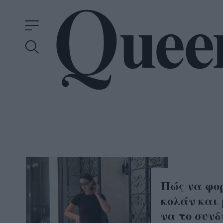
Πώς να φο
κολάν και
να το συν