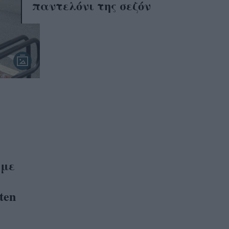
παντελόνι της σεζόν
 με
ten