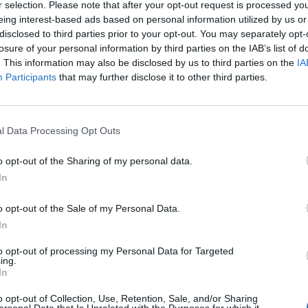
r selection. Please note that after your opt-out request is processed y
 πιο stylish τρόπο
χειμώνα - 4 τρόποι να
eing interest-based ads based on personal information utilized by us or
συνδυάσεις τώρα
disclosed to third parties prior to your opt-out. You may separately opt-
losure of your personal information by third parties on the IAB’s list of
. This information may also be disclosed by us to third parties on the
IA
Participants
that may further disclose it to other third parties.
l Data Processing Opt Outs
o opt-out of the Sharing of my personal data.
In
o opt-out of the Sale of my Personal Data.
In
to opt-out of processing my Personal Data for Targeted
ing.
In
Η τάση στα
Τα capri παντελόνια
όνια των 90s
επιστρέφουν και αυτ
o opt-out of Collection, Use, Retention, Sale, and/or Sharing