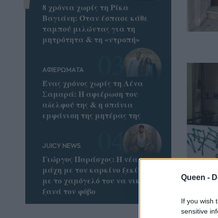
8 χρόνια χωρίς τη Ρίκα
Βαγιάνη: Όταν έσπασε κάθε
ταμπού μιλώντας για τη
μητρότητα & τη «ντροπή»
ΑΦΙΕΡΩΜΑΤΑ
Ένας χρόνος χωρίς τη Λένα
Σαμαρά: Η αφιέρωση του
αδελφού της & η σπάνια
εμφάνιση της μητέρας της
JUICY NEWS
Γιώργος Παράσχος: Η νέα του
μάχη με τον καρκίνο ξεκίνησε
Queen -
D
με το χαμόγελό του να νικά
ξανά τον φόβο
3 look
If you wish 
sensitive in
φορέσε