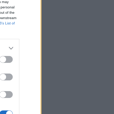
ou may
 το
 personal
out of the
 downstream
B’s List of
ή τη