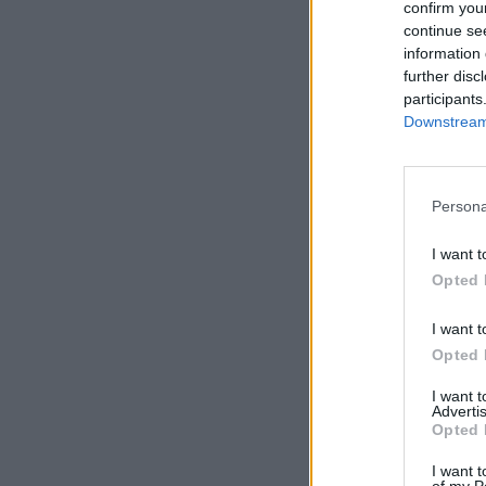
confirm you
με τον
continue se
information 
further disc
participants
Downstream 
Persona
I want t
Opted 
I want t
Opted 
I want 
Advertis
Opted 
Capri:
παντελ
I want t