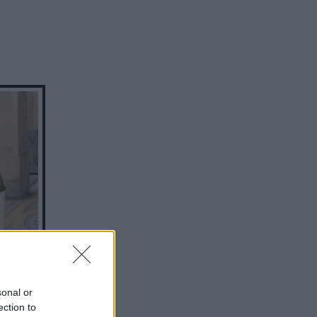
να
sonal or
ection to
ον