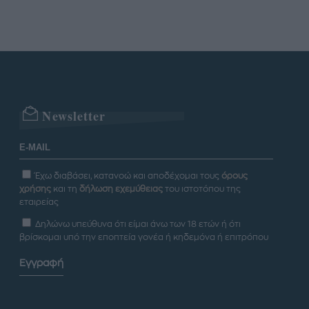
Newsletter
Έχω διαβάσει, κατανοώ και αποδέχομαι τους
όρους
χρήσης
και τη
δήλωση εχεμύθειας
του ιστοτόπου της
εταιρείας
Δηλώνω υπεύθυνα ότι είμαι άνω των 18 ετών ή ότι
βρίσκομαι υπό την εποπτεία γονέα ή κηδεμόνα ή επιτρόπου
Εγγραφή