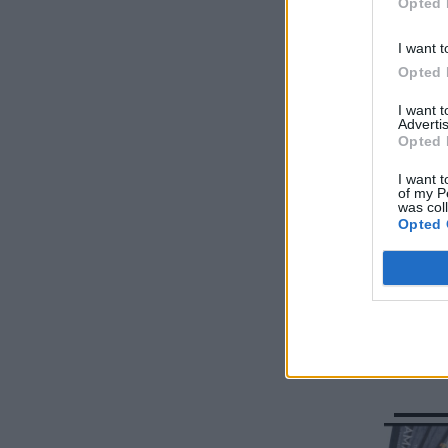
Opted 
I want t
Opted 
I want 
Advertis
Opted 
I want t
of my P
was col
Opted 
Coache
διάση