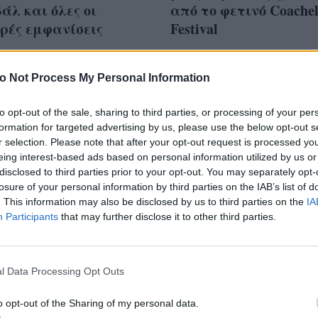
άλ και όλες οι
από το φετινό Coachel
ρές εμφανίσεις
Festival
o Not Process My Personal Information
to opt-out of the sale, sharing to third parties, or processing of your per
νετ κατά Kylie Jenner:
formation for targeted advertising by us, please use the below opt-out s
άξιμο και η
r selection. Please note that after your opt-out request is processed y
eing interest-based ads based on personal information utilized by us or
άδεκτη συμπεριφορά
disclosed to third parties prior to your opt-out. You may separately opt-
losure of your personal information by third parties on the IAB’s list of
. This information may also be disclosed by us to third parties on the
IA
Participants
that may further disclose it to other third parties.
l Data Processing Opt Outs
o opt-out of the Sharing of my personal data.