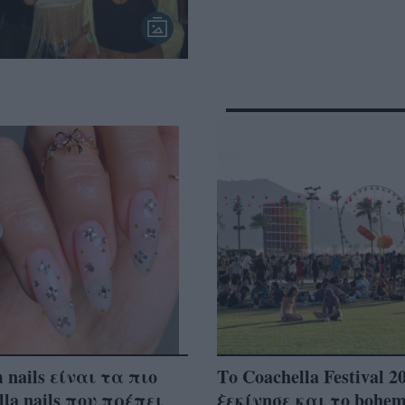
 nails είναι τα πιο
Το Coachella Festival 2
lla nails που πρέπει
ξεκίνησε και το bohem