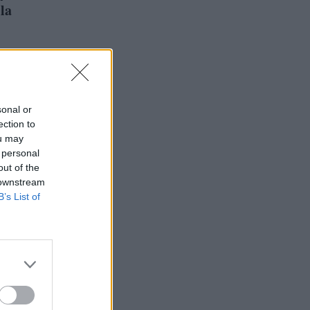
la
sonal or
ection to
ou may
 personal
out of the
 downstream
B’s List of