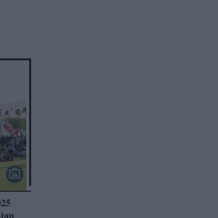
025
ian