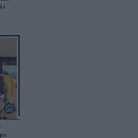
άλι
ν
υμε