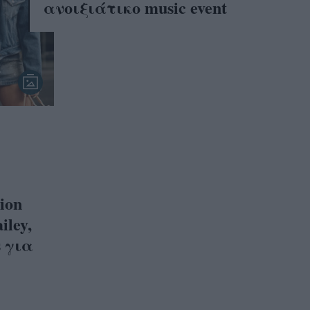
ανοιξιάτικο music event
ion
iley,
s για