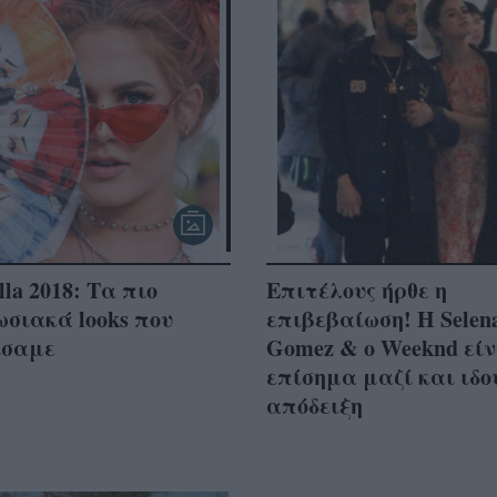
lla 2018: Τα πιο
Επιτέλους ήρθε η
σιακά looks που
επιβεβαίωση! Η Selen
ίσαμε
Gomez & ο Weeknd είν
επίσημα μαζί και ιδο
απόδειξη