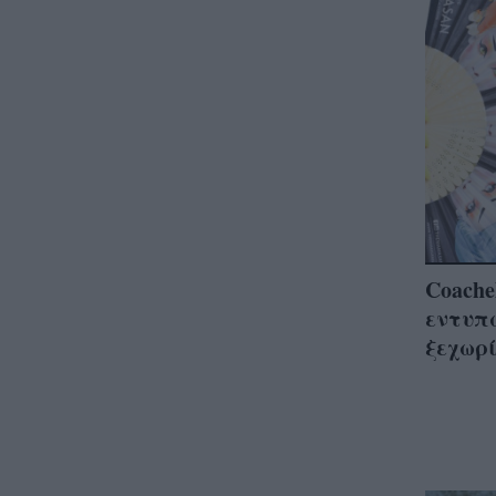
Coache
εντυπω
ξεχωρ