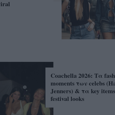
iral
Coachella 2026: Τα fash
moments των celebs (Ha
Jenners) & τα key item
festival looks