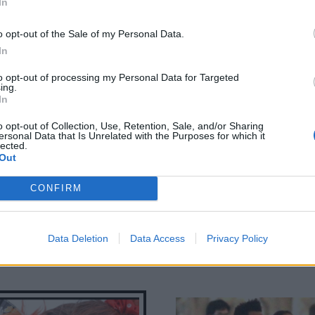
In
o opt-out of the Sale of my Personal Data.
In
to opt-out of processing my Personal Data for Targeted
ing.
In
o opt-out of Collection, Use, Retention, Sale, and/or Sharing
ersonal Data that Is Unrelated with the Purposes for which it
lected.
Out
CONFIRM
lla 2018: Ποιες
12 looks που θα θες να
μες παρευρέθηκαν;
αντιγράψεις από το
Data Deletion
Data Access
Coachella 2018
Privacy Policy