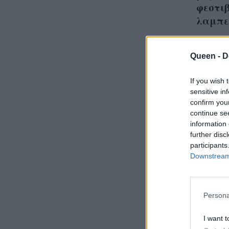
φεστιβ
λαμπε
Queen -
D
If you wish 
Ίντερ
sensitive in
Το κρ
confirm you
continue se
απαρ
information 
further disc
participants
Downstream 
Persona
I want t