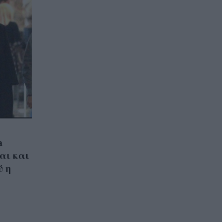
a
αι και
ύ η