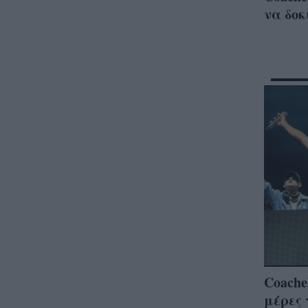
να δοκ
Coache
μέρες 