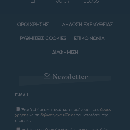
ΣΠΙΤΙ
JUICY
BLOGS
ΟΡΟΙ ΧΡΗΣΗΣ
ΔΗΛΩΣΗ ΕΧΕΜΥΘΕΙΑΣ
ΡΥΘΜΙΣΕΙΣ COOKIES
ΕΠΙΚΟΙΝΩΝΙΑ
ΔΙΑΦΗΜΙΣΗ
Newsletter
Έχω διαβάσει, κατανοώ και αποδέχομαι τους
όρους
χρήσης
και τη
δήλωση εχεμύθειας
του ιστοτόπου της
εταιρείας
Δηλώνω υπεύθυνα ότι είμαι άνω των 18 ετών ή ότι