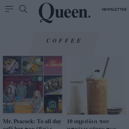
NEWSLETTER
COFFEE
Mr. Peacock: Το all day
10 σημάδια που
café bar που έβαλε
αποδεικνύουν πως