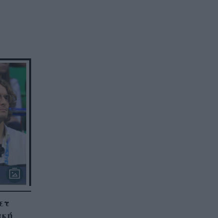
ετ
ακή