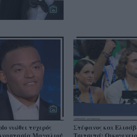
lo νιώθει τυχερός
Στέφανος και Ελισάβ
 Αναστασία Μαγαλιού
Τσιτσιπά: Oικογενει