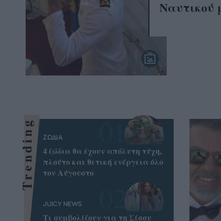
Ναυτικού 
Trending
ΖΩΔΙΑ
4 ζώδια θα έχουν απόλυτη τύχη,
πλούτο και θετική ενέργεια όλο
τον Αύγουστο
JUICY NEWS
Τι συμβολίζουν για τη Σίσσυ