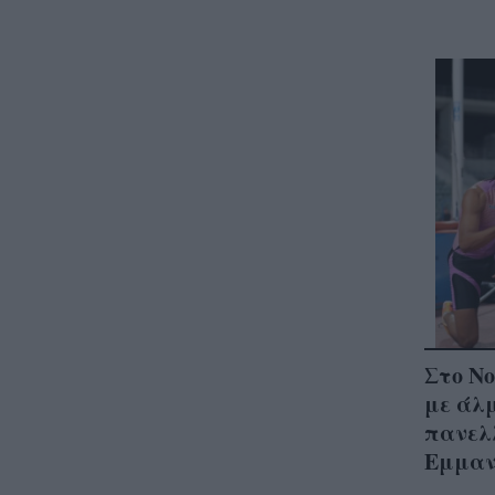
Στο Νο
με άλμ
πανελλ
Εμμαν