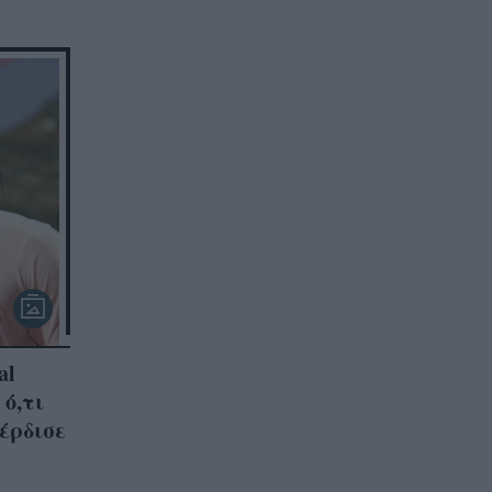
al
ό,τι
κέρδισε