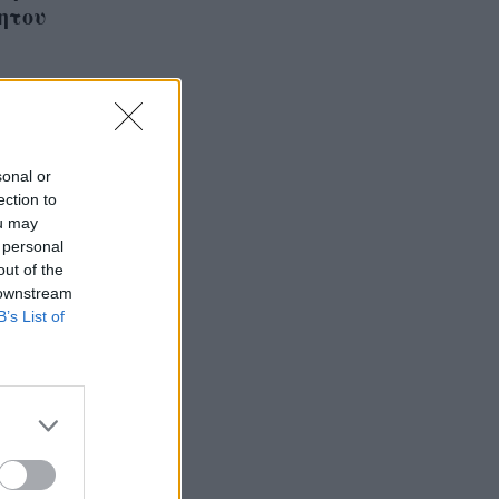
κητου
sonal or
ection to
ou may
 personal
out of the
 downstream
B’s List of