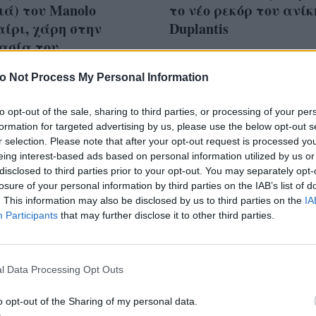
ά) του Manolo
το νέο ρεκόρ του ανί
ίρι, χάρη στην
Duplantis
ασία του
o Not Process My Personal Information
to opt-out of the sale, sharing to third parties, or processing of your per
formation for targeted advertising by us, please use the below opt-out s
 φορές το θες; Ο
r selection. Please note that after your opt-out request is processed y
o πήδηξε για 11η
eing interest-based ads based on personal information utilized by us or
disclosed to third parties prior to your opt-out. You may separately opt-
 πάνω από τα 6m
losure of your personal information by third parties on the IAB’s list of
ζοντας το 1ο του
. This information may also be disclosed by us to third parties on the
IA
Participants
that may further disclose it to other third parties.
nd League
l Data Processing Opt Outs
o opt-out of the Sharing of my personal data.