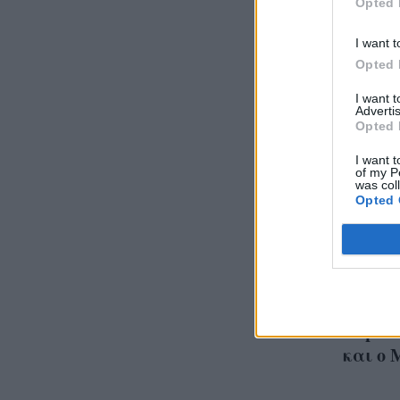
Opted 
I want t
Opted 
I want 
Advertis
Opted 
I want t
of my P
was col
Opted 
Γίνετα
παγκόσ
Duplant
και ο 