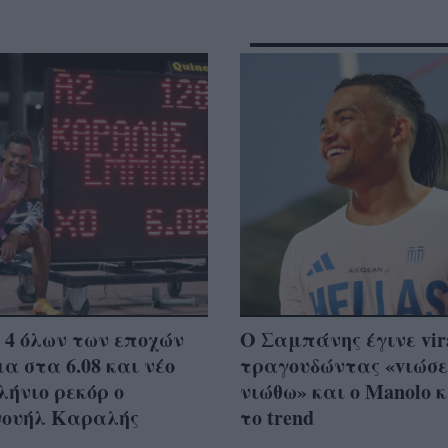
 4 όλων των εποχών
Ο Σαμπάνης έγινε vir
α στα 6.08 και νέο
τραγουδώντας «vιώσε 
ήνιο ρεκόρ ο
νιώθω» και ο Manolo 
ουήλ Καραλής
το trend