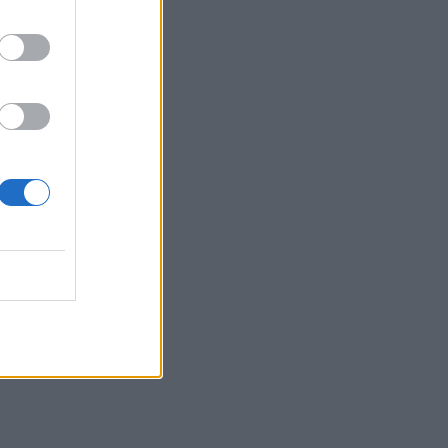
 στο
 τον