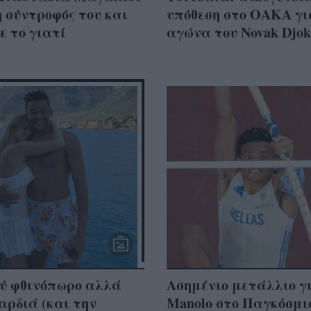
η σύντροφός του και
υπόθεση στο ΟΑΚΑ γι
ε το γιατί
αγώνα του Novak Djok
ύ φθινόπωρο αλλά
Ασημένιο μετάλλιο γ
αρδιά (και την
Manolo στο Παγκόσμι