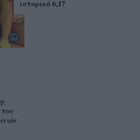
ιστορικό 6,17
ης
 του
ρανός