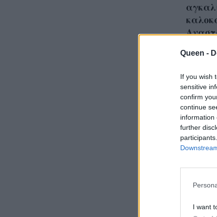
αγκαλι
καλοκα
Αναστ
Queen -
D
If you wish 
sensitive in
Πόσες
confirm you
Manol
continue se
information 
φορά
further disc
κερδί
participants
Downstream 
Diamo
Persona
I want t