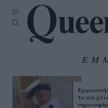
ΕΜ
Εμμανουήλ
το νέο χάλ
σημαιοφόρ