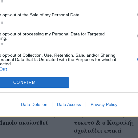
In
o opt-out of the Sale of my Personal Data.
In
to opt-out of processing my Personal Data for Targeted
ing.
In
o opt-out of Collection, Use, Retention, Sale, and/or Sharing
ersonal Data that Is Unrelated with the Purposes for which it
lected.
Out
CONFIRM
ι να κάνεις 13 φορές
Η Κατερίνα
μιο ρεκόρ; Ο
Data Deletion
Data Access
Στεφανίδη επέστρεψε
Privacy Policy
is κάνει το θεϊκό 6,29
άλμα επί κοντω μετά
Manolo ακολουθεί
τοκετό & ο Καραλής
σχολιάζει επικά