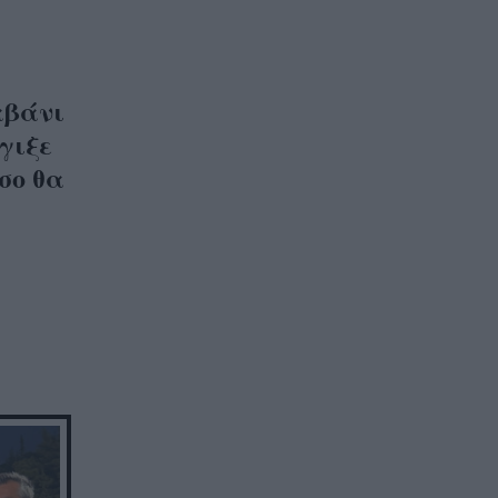
αβάνι
γιξε
όσο θα