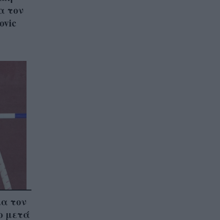
α τον
ovic
ια τον
ο μετά