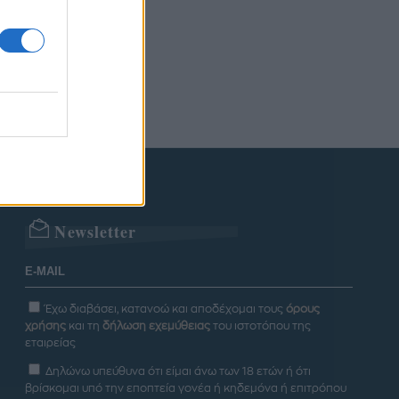
Newsletter
Έχω διαβάσει, κατανοώ και αποδέχομαι τους
όρους
χρήσης
και τη
δήλωση εχεμύθειας
του ιστοτόπου της
εταιρείας
Δηλώνω υπεύθυνα ότι είμαι άνω των 18 ετών ή ότι
βρίσκομαι υπό την εποπτεία γονέα ή κηδεμόνα ή επιτρόπου