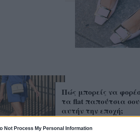
Πώς μπορείς να φορέσ
τα flat παπούτσια σου
αυτήν την εποχή;
o Not Process My Personal Information