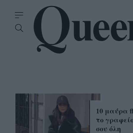
10 μαύρα f
το γραφείο
σου όλη