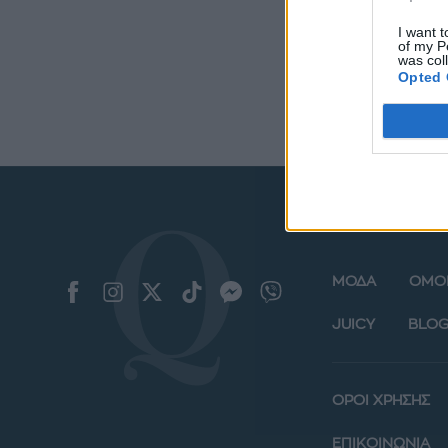
παπού
I want t
of my P
was col
Opted 
ΜΟΔΑ
ΟΜΟ
JUICY
BLOG
ΟΡΟΙ ΧΡΗΣΗΣ
ΕΠΙΚΟΙΝΩΝΙΑ