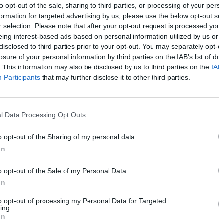
to opt-out of the sale, sharing to third parties, or processing of your per
formation for targeted advertising by us, please use the below opt-out s
r selection. Please note that after your opt-out request is processed y
eing interest-based ads based on personal information utilized by us or
disclosed to third parties prior to your opt-out. You may separately opt-
losure of your personal information by third parties on the IAB’s list of
. This information may also be disclosed by us to third parties on the
IA
Participants
that may further disclose it to other third parties.
l Data Processing Opt Outs
o opt-out of the Sharing of my personal data.
In
o opt-out of the Sale of my Personal Data.
In
ps για να φαίνεσαι
to opt-out of processing my Personal Data for Targeted
ing.
ερη, φορώντας φλατ
In