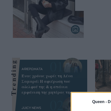
Trending
ΑΦΙΕΡΩΜΑΤΑ
Ένας χρόνος χωρίς τη Λένα
Σαμαρά: Η αφιέρωση του
αδελφού της & η σπάνια
εμφάνιση της μητέρας της
Queen -
D
JUICY NEWS