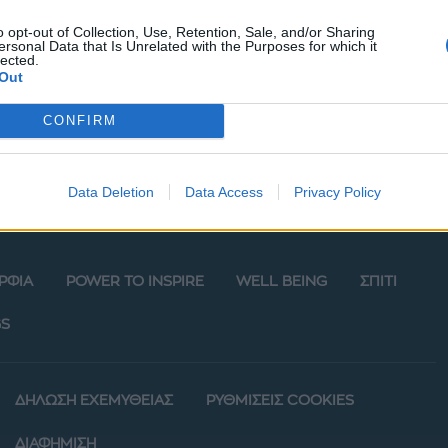
τσια!
o opt-out of Collection, Use, Retention, Sale, and/or Sharing
ersonal Data that Is Unrelated with the Purposes for which it
lected.
Out
CONFIRM
Data Deletion
Data Access
Privacy Policy
ΡΦΙΑ
POWER TO INSPIRE
WELL BEING
ΣΠΙΤΙ
S
ΔΗΛΩΣΗ ΕΧΕΜΥΘΕΙΑΣ
ΡΥΘΜΙΣΕΙΣ COOKIES
ΔΙΑΦΗΜΙΣΗ