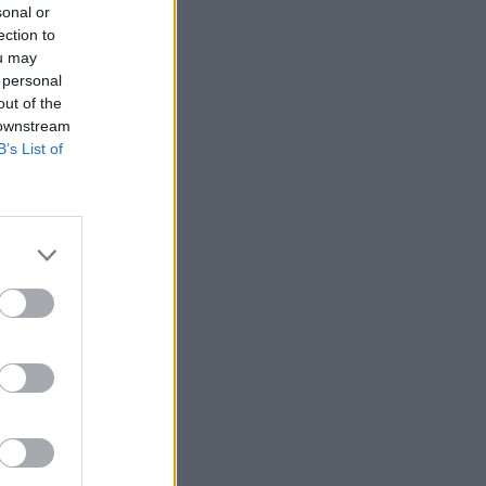
sonal or
ection to
ou may
 personal
out of the
 downstream
B’s List of