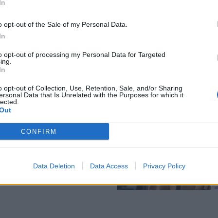
In
 νέα της συλλογή!
προετοιμαστείς για 
φθινόπωρο
o opt-out of the Sale of my Personal Data.
In
to opt-out of processing my Personal Data for Targeted
ing.
In
είναι τα 5 κομμάτια
o opt-out of Collection, Use, Retention, Sale, and/or Sharing
άθε stylish κορίτσι θα
ersonal Data that Is Unrelated with the Purposes for which it
lected.
φέτος το φθινόπωρο
Out
CONFIRM
Data Deletion
Data Access
Privacy Policy