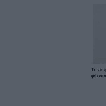
Τι να 
φθινο