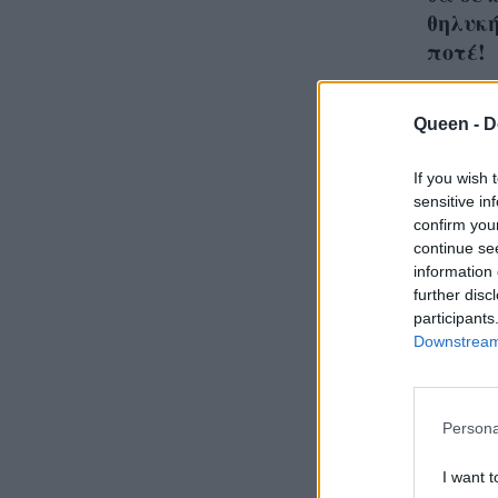
θηλυκή
ποτέ!
Queen -
D
If you wish 
sensitive in
confirm you
continue se
information 
further disc
participants
Downstream 
Persona
Η Κατ
I want t
μας δί