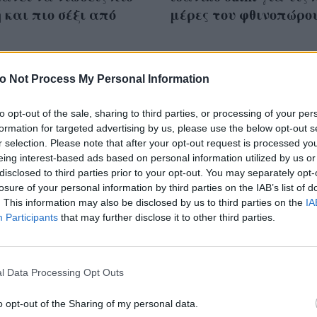
 και πιο σέξι από
μέρες του φθινοπώρο
o Not Process My Personal Information
to opt-out of the sale, sharing to third parties, or processing of your per
formation for targeted advertising by us, please use the below opt-out s
r selection. Please note that after your opt-out request is processed y
eing interest-based ads based on personal information utilized by us or
disclosed to third parties prior to your opt-out. You may separately opt-
losure of your personal information by third parties on the IAB’s list of
. This information may also be disclosed by us to third parties on the
IA
Participants
that may further disclose it to other third parties.
l Data Processing Opt Outs
ερίνα Καινούργιου
10 πράγματα που μπ
o opt-out of the Sharing of my personal data.
νει μια πρώτη γεύση
να κάνεις για να