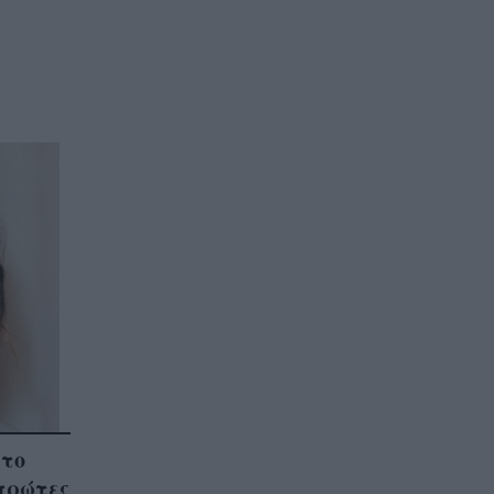
 το
 πρώτες