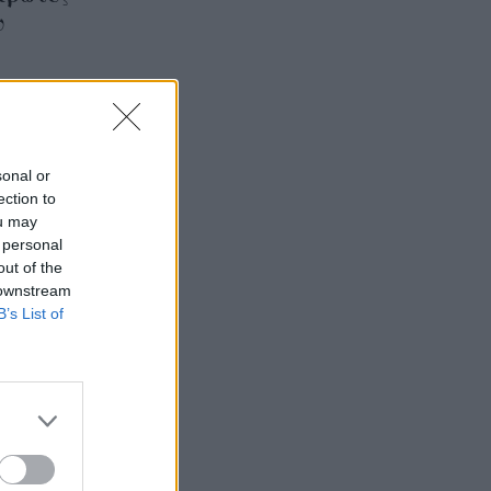
υ
sonal or
ection to
ou may
 personal
out of the
 downstream
B’s List of
ορείς