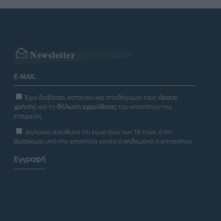
Newsletter
Έχω διαβάσει, κατανοώ και αποδέχομαι τους
όρους
χρήσης
και τη
δήλωση εχεμύθειας
του ιστοτόπου της
εταιρείας
Δηλώνω υπεύθυνα ότι είμαι άνω των 18 ετών ή ότι
βρίσκομαι υπό την εποπτεία γονέα ή κηδεμόνα ή επιτρόπου
Εγγραφή