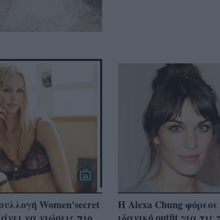
συλλογή Women'secret
Η Alexa Chung φόρεσε
κάνει να νιώσεις πιο
ιδανικό outfit για τις