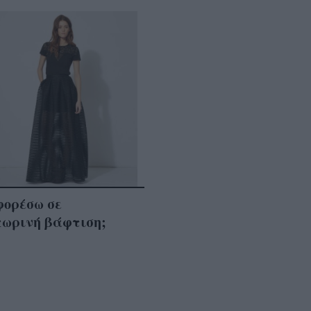
φορέσω σε
πωρινή βάφτιση;