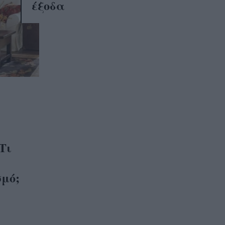
έξοδα
Τι
σμό;