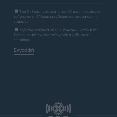
Έχω διαβάσει, κατανοώ και αποδέχομαι τους
όρους
χρήσης
και τη
δήλωση εχεμύθειας
του ιστοτόπου της
εταιρείας
Δηλώνω υπεύθυνα ότι είμαι άνω των 18 ετών ή ότι
βρίσκομαι υπό την εποπτεία γονέα ή κηδεμόνα ή
επιτρόπου
Εγγραφή