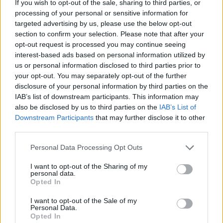
If you wish to opt-out of the sale, sharing to third parties, or
γιορτάζει
τα μωρουδιακά της
processing of your personal or sensitive information for
Μενεγάκη
targeted advertising by us, please use the below opt-out
section to confirm your selection. Please note that after your
opt-out request is processed you may continue seeing
interest-based ads based on personal information utilized by
us or personal information disclosed to third parties prior to
your opt-out. You may separately opt-out of the further
disclosure of your personal information by third parties on the
IAB’s list of downstream participants. This information may
also be disclosed by us to third parties on the
IAB’s List of
Downstream Participants
that may further disclose it to other
third parties.
Personal Data Processing Opt Outs
Εσείς ξέρετε ποιο
I want to opt-out of the Sharing of my
Τα διάσημα
personal data.
μήνα γεννιούνται τα
γεννητούρια του 2012
Opted In
περισσότερα παιδιά;
I want to opt-out of the Sale of my
Personal Data.
Opted In