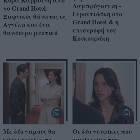
Κόρα Καρβούνη από
Λαμπρόγιαννη -
το Grand Hotel:
Γεροντιδάκη στο
Ξαφνικός θάνατος ως
Grand Hotel & η
Αγγέλα και ένα
επιστροφή του
θανάσιμο μυστικό
Κουκουράκη
Με δύο γάμους θα
Οι δύο γυναίκες που
κάνει φινάλε το
οργάνωσαν την