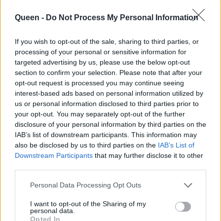
Σβήγκος μίλησαν για
ευτυχισμένο τέλος
πρώτη φορά για τη
για ένα ζευγάρι με
Queen -
Do Not Process My Personal Information
σχέση τους
γάμο
If you wish to opt-out of the sale, sharing to third parties, or
processing of your personal or sensitive information for
targeted advertising by us, please use the below opt-out
section to confirm your selection. Please note that after your
opt-out request is processed you may continue seeing
interest-based ads based on personal information utilized by
us or personal information disclosed to third parties prior to
your opt-out. You may separately opt-out of the further
disclosure of your personal information by third parties on the
IAB’s list of downstream participants. This information may
also be disclosed by us to third parties on the
IAB’s List of
Downstream Participants
that may further disclose it to other
third parties.
Ο Ρήγας σώζει την
Ο Γιάννης
Personal Data Processing Opt Outs
Κυβέλη από έναν
Στάνκογλου
γνωστό μας δολοφόνο
μαινόμενος στο
I want to opt-out of the Sharing of my
personal data.
στο Grand Hotel:
Grand Hotel:
Opted In