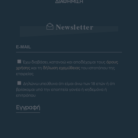
ΔΙΑΦΗΜΙΣΗ
Newsletter
Έχω διαβάσει, κατανοώ και αποδέχομαι τους
όρους
χρήσης
και τη
δήλωση εχεμύθειας
του ιστοτόπου της
εταιρείας
Δηλώνω υπεύθυνα ότι είμαι άνω των 18 ετών ή ότι
βρίσκομαι υπό την εποπτεία γονέα ή κηδεμόνα ή
επιτρόπου
Εγγραφή