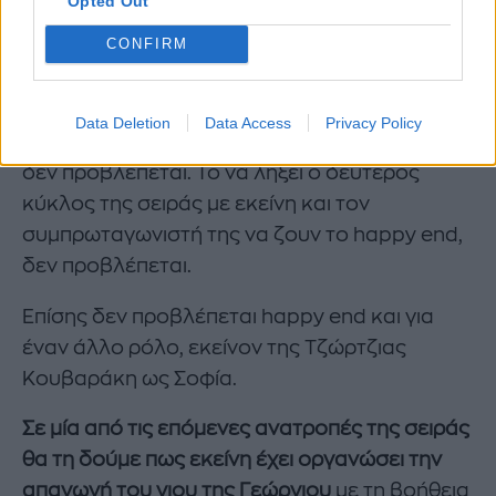
Opted Out
CONFIRM
Φυσικά και όλοι αναρωτιόμαστε που θα
καταλήξει τελικά ο ρόλος της Κυβέλης και της
Data Deletion
Data Access
Privacy Policy
Δάφνης Λαμπρόγιαννη.
Γιατί ευτυχές τέλος
δεν προβλέπεται. Το να λήξει ο δεύτερος
κύκλος της σειράς με εκείνη και τον
συμπρωταγωνιστή της να ζουν το happy end,
δεν προβλέπεται.
Επίσης δεν προβλέπεται happy end και για
έναν άλλο ρόλο, εκείνον της Τζώρτζιας
Κουβαράκη ως Σοφία.
Σε μία από τις επόμενες ανατροπές της σειράς
θα τη δούμε πως εκείνη έχει οργανώσει την
απαγωγή του γιου της Γεώργιου
με τη βοήθεια