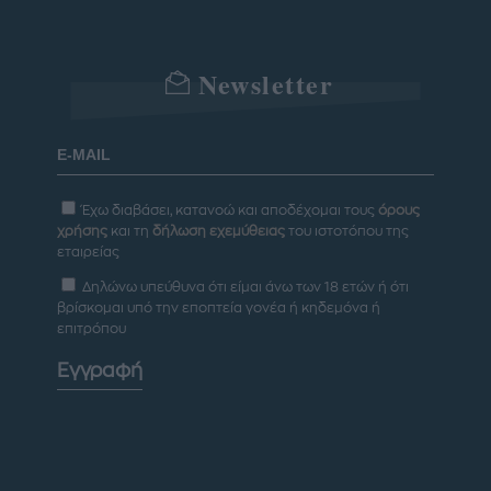
Newsletter
Έχω διαβάσει, κατανοώ και αποδέχομαι τους
όρους
χρήσης
και τη
δήλωση εχεμύθειας
του ιστοτόπου της
εταιρείας
Δηλώνω υπεύθυνα ότι είμαι άνω των 18 ετών ή ότι
βρίσκομαι υπό την εποπτεία γονέα ή κηδεμόνα ή
επιτρόπου
Εγγραφή