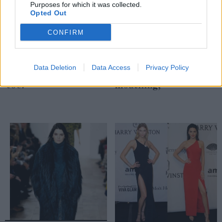
Purposes for which it was collected.
Opted Out
CONFIRM
Poppy Delevingne: Το
Η Cara Delevingne
it-girl αποκαλύπτει
σταματά την
Data Deletion
Data Access
Privacy Policy
τα μυστικά του στυλ
καριέρα της στο
του!
modelling;