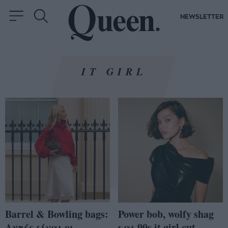
NEWSLETTER
IT GIRL
Barrel & Bowling bags:
Power bob, wolfy shag
Αυτές είναι οι
και 90s it girl cut