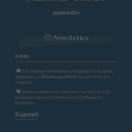
ΔΙΑΦΗΜΙΣΗ
Newsletter
Έχω διαβάσει, κατανοώ και αποδέχομαι τους
όρους
χρήσης
και τη
δήλωση εχεμύθειας
του ιστοτόπου της
εταιρείας
Δηλώνω υπεύθυνα ότι είμαι άνω των 18 ετών ή ότι
βρίσκομαι υπό την εποπτεία γονέα ή κηδεμόνα ή
επιτρόπου
Εγγραφή