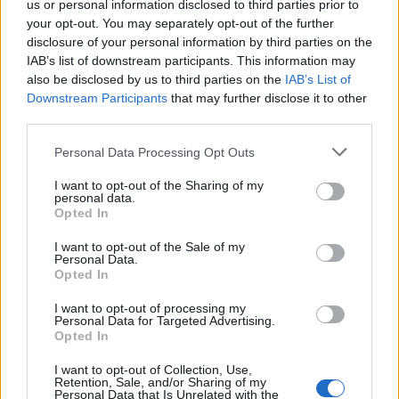
us or personal information disclosed to third parties prior to
your opt-out. You may separately opt-out of the further
disclosure of your personal information by third parties on the
IAB’s list of downstream participants. This information may
also be disclosed by us to third parties on the
IAB’s List of
Downstream Participants
that may further disclose it to other
third parties.
Keeping up with
3+1 λόγοι που η Lily-
Kendall: Πιο σέξι από
Rose Depp είναι το
Personal Data Processing Opt Outs
ποτέ, σε
νέο it-girl στον κόσμο
I want to opt-out of the Sharing of my
φωτογράφιση για το
της μόδας
personal data.
περιοδικό GQ
Opted In
I want to opt-out of the Sale of my
Personal Data.
Opted In
I want to opt-out of processing my
Personal Data for Targeted Advertising.
Opted In
I want to opt-out of Collection, Use,
Retention, Sale, and/or Sharing of my
Personal Data that Is Unrelated with the