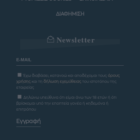
ΔΙΑΦΗΜΙΣΗ
Newsletter
Έχω διαβάσει, κατανοώ και αποδέχομαι τους
όρους
χρήσης
και τη
δήλωση εχεμύθειας
του ιστοτόπου της
εταιρείας
Δηλώνω υπεύθυνα ότι είμαι άνω των 18 ετών ή ότι
βρίσκομαι υπό την εποπτεία γονέα ή κηδεμόνα ή
επιτρόπου
Εγγραφή