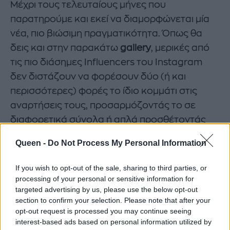
Μέχρι τους τελευταίους μήνες που
παρατηρούμε και εκεί να διαμορφώνεται μία
νέα, πιο βιώσιμη πραγματικότητα. Όπως θα
δεις και στην παρακάτω
gallery
, μερικές από
τις πιο διάσημες Influencers του Instagram
δεν διστάζουν να φορέσουν δύο (ή και
περισσότερες) φορές το ίδιο κομμάτι στις
αναρτήσεις τους, προσαρμόζοντάς το σε
διαφορετικά σύνολα ή απλά προσθέτοντάς
του άλλα αξεσουάρ. Το αποτέλεσμα δεν τις
Queen -
Do Not Process My Personal Information
κάνει λιγότερο «It Girls» και σίγουρα τις κάνει
περισσότερο «πράσινες» σε ό,τι αφορά το
If you wish to opt-out of the sale, sharing to third parties, or
μέλλον του πλανήτη. Την επόμενη φορά,
processing of your personal or sensitive information for
targeted advertising by us, please use the below opt-out
λοιπόν, που θα σκεφτείς πως «αυτό το έχω
section to confirm your selection. Please note that after your
φορέσει» θυμήσου αυτό το άρθρο και δες το
opt-out request is processed you may continue seeing
ίδιο κομμάτι με διαφορετική ματιά…
interest-based ads based on personal information utilized by