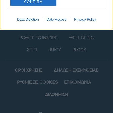
CONFIRM
Data Deletion
Data Access
Privacy Policy
ΜΟΔΑ
ΟΜΟΡΦΙΑ
POWER TO INSPIRE
WELL BEING
ΣΠΙΤΙ
JUICY
BLOGS
ΟΡΟΙ ΧΡΗΣΗΣ
ΔΗΛΩΣΗ ΕΧΕΜΥΘΕΙΑΣ
ΡΥΘΜΙΣΕΙΣ COOKIES
ΕΠΙΚΟΙΝΩΝΙΑ
ΔΙΑΦΗΜΙΣΗ