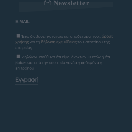
Newsletter
Έχω διαβάσει, κατανοώ και αποδέχομαι τους
όρους
χρήσης
και τη
δήλωση εχεμύθειας
του ιστοτόπου της
εταιρείας
Δηλώνω υπεύθυνα ότι είμαι άνω των 18 ετών ή ότι
βρίσκομαι υπό την εποπτεία γονέα ή κηδεμόνα ή
επιτρόπου
Εγγραφή