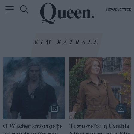
NEWSLETTER
KIM KATRALL
Ο Witcher επέστρεψε
Τι πιστεύει η Cynthia
με την 3η σεζόν του
Nixon για το αν η Kim