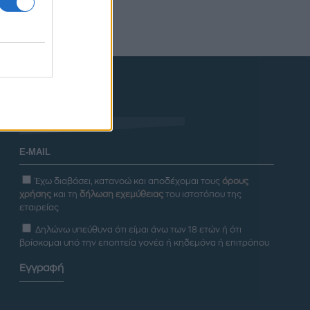
Newsletter
Έχω διαβάσει, κατανοώ και αποδέχομαι τους
όρους
χρήσης
και τη
δήλωση εχεμύθειας
του ιστοτόπου της
εταιρείας
Δηλώνω υπεύθυνα ότι είμαι άνω των 18 ετών ή ότι
βρίσκομαι υπό την εποπτεία γονέα ή κηδεμόνα ή επιτρόπου
Εγγραφή