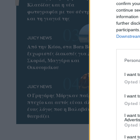
confirm you
Κλαυδίας και η νέα
continue se
φωτογραφία με τον σύντροφο
information 
και τη γιαγιά της
further disc
participants
Downstream 
JUICY NEWS
Από την Κάσο, στα Bora Bora: Οι
ξεχωριστές διακοπές για Δούκα,
Σκορδά, Μαγγίρα και
Persona
Οικονομάκου
I want t
Opted 
JUICY NEWS
Ο Γρηγόρης Μόργκαν παίρνει
I want t
πτυχίο και αυτός είναι άλλος
Opted 
ένας λόγος που η Βαλαβάνη τον
θαυμάζει
I want 
Advertis
Opted 
I want t