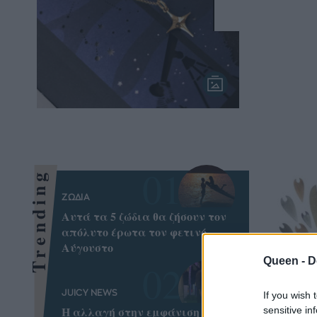
Trending
ΖΩΔΙΑ
Αυτά τα 5 ζώδια θα ζήσουν τον
απόλυτο έρωτα τον φετινό
Αύγουστο
Queen -
D
JUICY NEWS
If you wish 
Η αλλαγή στην εμφάνιση της
sensitive in