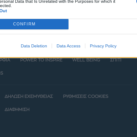
ersonal Data that Is Unrelated with the Purposes for which it
lected.
Out
CONFIRM
Data Deletion
Data Access
Privacy Policy
ΡΦΙΑ
POWER TO INSPIRE
WELL BEING
ΣΠΙΤΙ
S
ΔΗΛΩΣΗ ΕΧΕΜΥΘΕΙΑΣ
ΡΥΘΜΙΣΕΙΣ COOKIES
ΔΙΑΦΗΜΙΣΗ