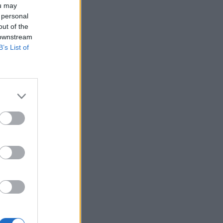
ou may
 personal
out of the
 downstream
B’s List of