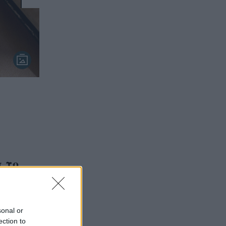
 το
sonal or
ection to