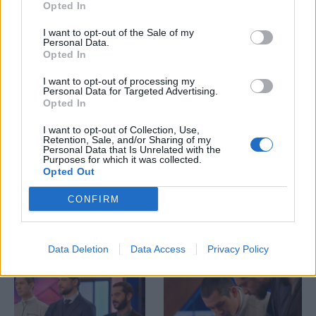
Opted In
I want to opt-out of the Sale of my
Personal Data.
Opted In
I want to opt-out of processing my
Personal Data for Targeted Advertising.
Opted In
Άλκηστις, Παντελής
Πανηγύρι στο Twitter
ή Τάσος; Ποιός
με τα σχόλια για την
I want to opt-out of Collection, Use,
Retention, Sale, and/or Sharing of my
αποχώρησε από το
αποχώρηση του
Personal Data that Is Unrelated with the
Purposes for which it was collected.
Master Chef 3
Τάσου από την κλίκα
Opted Out
του Master Chef
CONFIRM
Data Deletion
Data Access
Privacy Policy