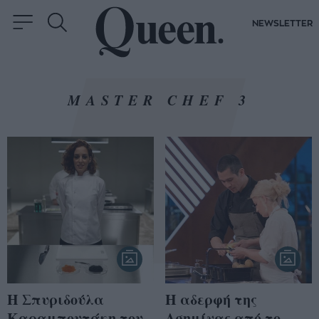
NEWSLETTER
MASTER CHEF 3
Η Σπυριδούλα
Η αδερφή της
Καραμπουτάκη του
Ασημίνας από το