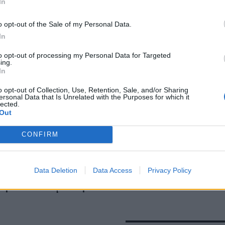
In
o opt-out of the Sale of my Personal Data.
In
to opt-out of processing my Personal Data for Targeted
ing.
In
o opt-out of Collection, Use, Retention, Sale, and/or Sharing
ersonal Data that Is Unrelated with the Purposes for which it
lected.
Out
CONFIRM
χαριστώ» της
Το chic total brown loo
νας Βανδή, η σπάνια
Μελίνας Νικολαΐδη, λ
ε τα 2 της παιδιά &
Data Deletion
Data Access
πριν την αλλαγή του
Privacy Policy
τή του Μπισμπίκη