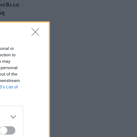
ενέθλια
δη
sonal or
ection to
ou may
 personal
out of the
 downstream
B’s List of