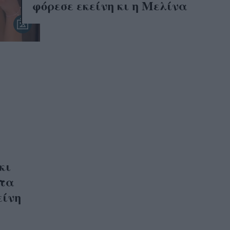
φόρεσε εκείνη κι η Μελίνα
κι
ατα
είνη