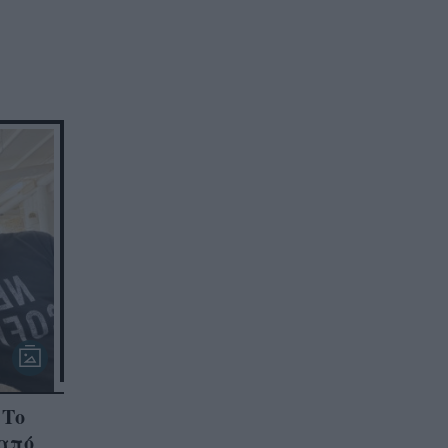
 Το
από