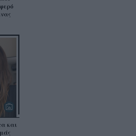
υφερό
ίνας
τα και
αμάς