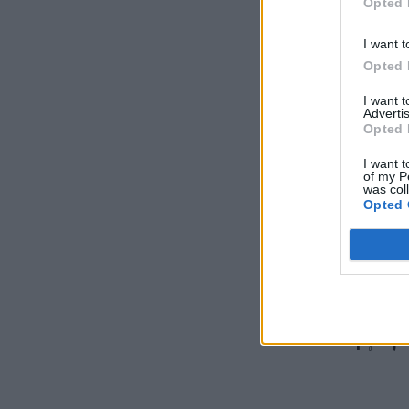
Opted 
I want t
Opted 
I want 
Advertis
Opted 
I want t
of my P
was col
Opted 
Το «ευ
Δέσποι
φωτό μ
η γιορ