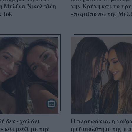
η Μελίνα Νικολαΐδη
την Κρήτη και το τρ
k Tok
«παράπονο» της Μελ
ή δεν «χαλάει
Η περηφάνια, η τούρ
» και μαζί με την
η εξομολόγηση της μ