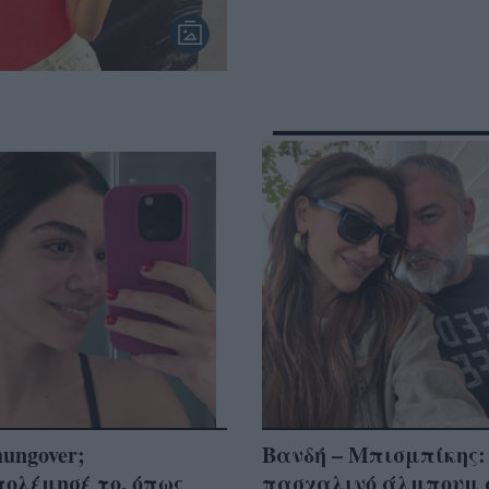
hungover;
Βανδή – Μπισμπίκης:
ολέμησέ το, όπως
πασχαλινό άλμπουμ 