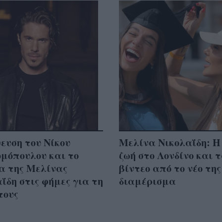
ευση του Νίκου
Μελίνα Νικολαΐδη: Η
μόπουλου και το
ζωή στο Λονδίνο και 
α της Μελίνας
βίντεο από το νέο της
ΐδη στις φήμες για τη
διαμέρισμα
τους