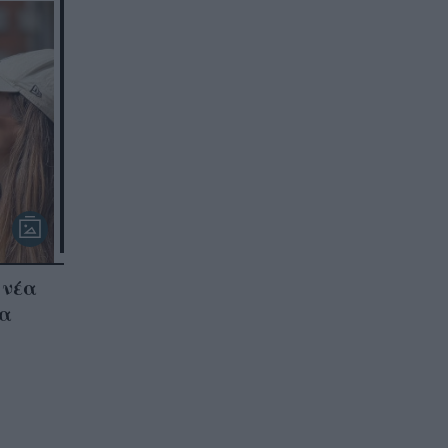
 νέα
τα