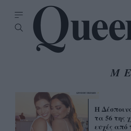
Μ
Η Δέσποιν
τα 56 της 
ευχές από 