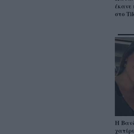
έκανε 
στο Ti
Η Βανδ
χατίρι