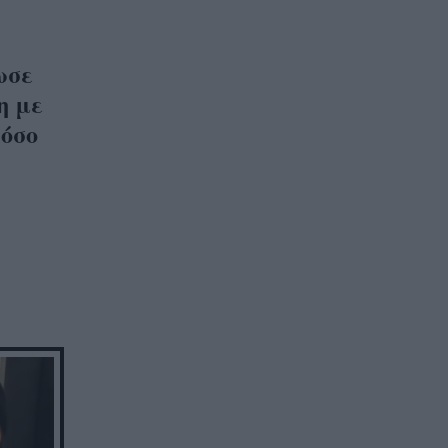
ωσε
η με
πόσο