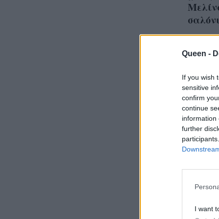
Μελίνα
σαλόνι
Queen -
D
If you wish 
Η Δέ
sensitive in
τραγ
confirm you
continue se
& η Π
information 
αυτό 
further disc
participants
Downstream 
Persona
I want t