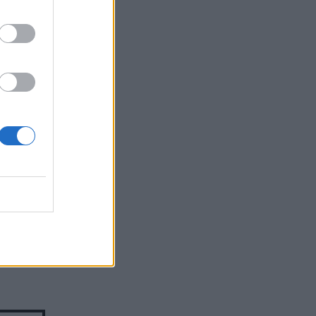
k της
ίγο
 χρόνου