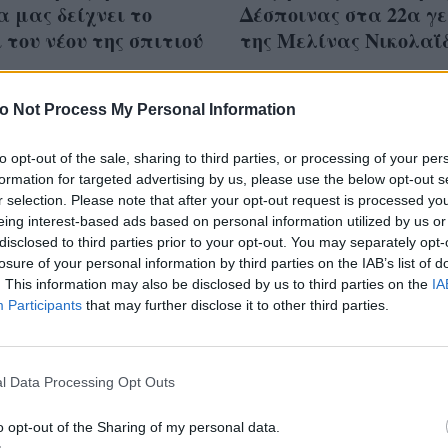
 μας δείχνει το
Δέσποινας στα 22α γ
 του νέου της σπιτιού
της Μελίνας Νικολαΐ
o Not Process My Personal Information
to opt-out of the sale, sharing to third parties, or processing of your per
σποινα Βανδή
formation for targeted advertising by us, please use the below opt-out s
ούδησε με την Μελίνα
r selection. Please note that after your opt-out request is processed y
eing interest-based ads based on personal information utilized by us or
έγκυ Ζήνα σχολίασε
disclosed to third parties prior to your opt-out. You may separately opt-
που όλοι σκεφτήκαμε
losure of your personal information by third parties on the IAB’s list of
. This information may also be disclosed by us to third parties on the
IA
Participants
that may further disclose it to other third parties.
l Data Processing Opt Outs
o opt-out of the Sharing of my personal data.