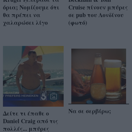
όρια; Νομίζουμε ότι
Cruise πίνουν μπύρες
θα πρέπει να
σε pub του Λονδίνου
χαλαρώσει λίγο
(φωτό)
Να σε σερβίρω;
Δείτε τι έπαθε ο
Daniel Craig από τις
πολλές... μπύρες