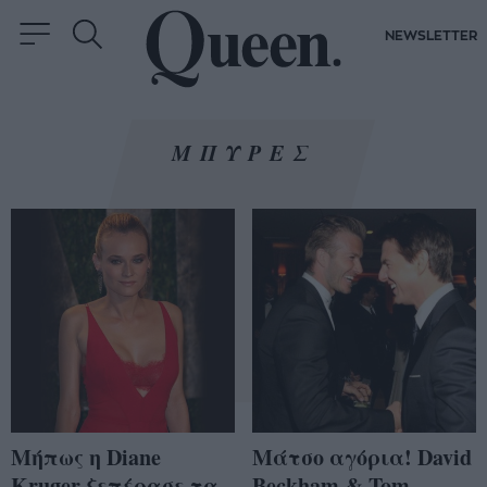
NEWSLETTER
ΜΠΥΡΕΣ
Μήπως η Diane
Mάτσο αγόρια! David
Kruger ξεπέρασε τα
Beckham & Tom