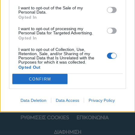
I want to opt-out of the Sale of my
Personal Data.
Opted In
I want to opt-out of processing my
Personal Data for Targeted Advertising.
Opted In
I want to opt-out of Collection, Use,
ΜΟΔΑ
ΟΜΟΡΦΙΑ
Retention, Sale, and/or Sharing of my
Personal Data that Is Unrelated with the
Purposes for which it was collected.
POWER TO INSPIRE
WELL BEING
Opted Out
ΣΠΙΤΙ
JUICY
BLOGS
CONFIRM
Data Deletion
Data Access
Privacy Policy
ΟΡΟΙ ΧΡΗΣΗΣ
ΔΗΛΩΣΗ ΕΧΕΜΥΘΕΙΑΣ
ΡΥΘΜΙΣΕΙΣ COOKIES
ΕΠΙΚΟΙΝΩΝΙΑ
ΔΙΑΦΗΜΙΣΗ