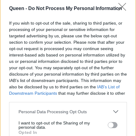
όμως στόλισαν
γιο του που έρχεται
νωρίτερα! Δείτε το
Queen -
Do Not Process My Personal Information
και τα δάκρυα της
Χριστουγεννιάτικο
γυναίκας του
If you wish to opt-out of the sale, sharing to third parties, or
δέντρο τους
processing of your personal or sensitive information for
targeted advertising by us, please use the below opt-out
section to confirm your selection. Please note that after your
opt-out request is processed you may continue seeing
interest-based ads based on personal information utilized by
us or personal information disclosed to third parties prior to
your opt-out. You may separately opt-out of the further
disclosure of your personal information by third parties on the
IAB’s list of downstream participants. This information may
also be disclosed by us to third parties on the
IAB’s List of
Downstream Participants
that may further disclose it to other
third parties.
Personal Data Processing Opt Outs
I want to opt-out of the Sharing of my
personal data.
Opted In