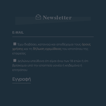
Newsletter
Έχω διαβάσει, κατανοώ και αποδέχομαι τους
όρους
χρήσης
και τη
δήλωση εχεμύθειας
του ιστοτόπου της
εταιρείας
Δηλώνω υπεύθυνα ότι είμαι άνω των 18 ετών ή ότι
βρίσκομαι υπό την εποπτεία γονέα ή κηδεμόνα ή
επιτρόπου
Εγγραφή