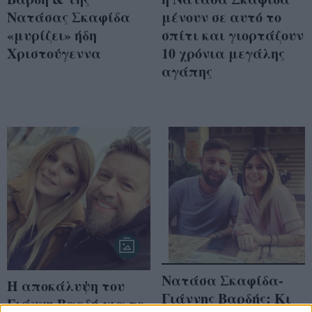
Νατάσας Σκαφίδα
μένουν σε αυτό το
«μυρίζει» ήδη
σπίτι και γιορτάζουν
Χριστούγεννα
10 χρόνια μεγάλης
αγάπης
Νατάσα Σκαφίδα-
Η απoκάλυψη του
Γιάννης Βαρδής: Κι
Γιάννη Βαρδή για το