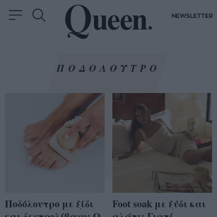
NEWSLETTER
ΠΟΔΟΛΟΥΤΡΟ
Ποδόλουτρο με ξίδι
Foot soak με ξύδι και
και δεντρολίβανο: Ο
αλάτι: Γιατί