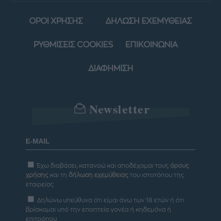
ΟΡΟΙ ΧΡΗΣΗΣ
ΔΗΛΩΣΗ ΕΧΕΜΥΘΕΙΑΣ
ΡΥΘΜΙΣΕΙΣ COOKIES
ΕΠΙΚΟΙΝΩΝΙΑ
ΔΙΑΦΗΜΙΣΗ
Newsletter
Έχω διαβάσει, κατανοώ και αποδέχομαι τους
όρους
χρήσης
και τη
δήλωση εχεμύθειας
του ιστοτόπου της
εταιρείας
Δηλώνω υπεύθυνα ότι είμαι άνω των 18 ετών ή ότι
βρίσκομαι υπό την εποπτεία γονέα ή κηδεμόνα ή
επιτρόπου