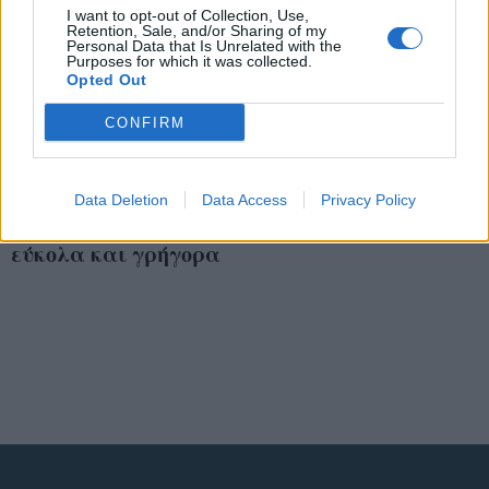
I want to opt-out of Collection, Use,
Retention, Sale, and/or Sharing of my
Personal Data that Is Unrelated with the
Purposes for which it was collected.
Opted Out
CONFIRM
Πώς να απαλλαγείτε
Data Deletion
Data Access
Privacy Policy
από τον πονοκέφαλο
εύκολα και γρήγορα