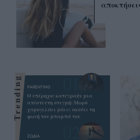
αποκτήσει
Trending
PARENTING
Ο υπέρηχος κατέγραψε μια
απίστευτη στιγμή: Μωρό
χαμογελάει μόλις ακούει τη
φωνή του μπαμπά του
ΖΩΔΙΑ