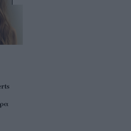
rts
ορα