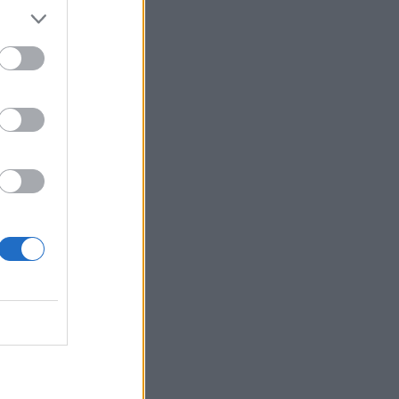
ιά σου!
ν
ας;