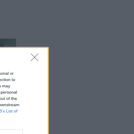
sonal or
ection to
ou may
 personal
out of the
 downstream
B’s List of
ρύνουν