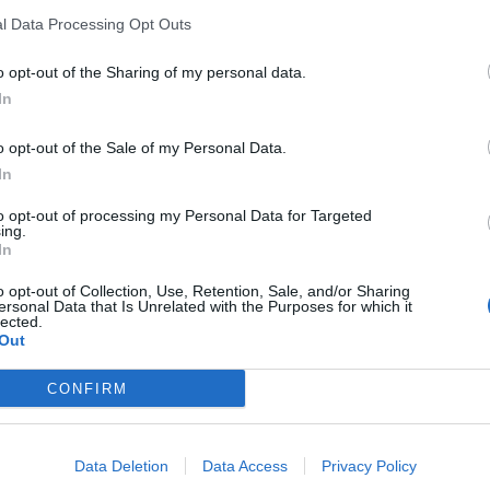
α με 3 μόλις
πιο γρήγορα τα μαλλ
l Data Processing Opt Outs
τικά!
o opt-out of the Sharing of my personal data.
In
o opt-out of the Sale of my Personal Data.
In
to opt-out of processing my Personal Data for Targeted
ing.
In
o opt-out of Collection, Use, Retention, Sale, and/or Sharing
ersonal Data that Is Unrelated with the Purposes for which it
lected.
Out
CONFIRM
α μακρύνετε γρήγορα
Θέλετε να μακρύνου
Data Deletion
Data Access
Privacy Policy
λλιά σας με πράσινο
γρήγορα τα μαλλιά σ