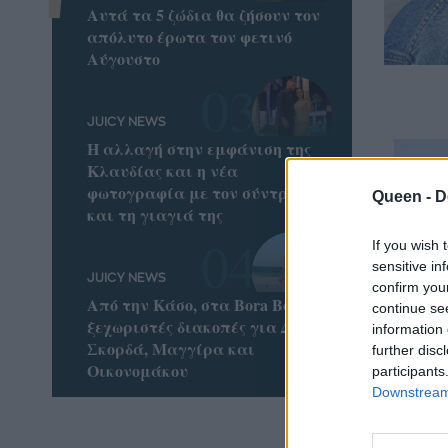
Αυτά τα 5 ζώδια θα ζήσουν τον
απόλυτο έρωτα τον φετινό
Αύγουστο
JUICY NEWS
Η αλλαγή στην εμφάνιση της
Κλαυδίας και η νέα
φωτογραφία με τον σύντροφο
Queen -
D
και τη γιαγιά της
If you wish 
sensitive in
JUICY NEWS
confirm you
Από την Κάσο, στα Bora Bora: Οι
continue se
ξεχωριστές διακοπές για Δούκα,
information 
Σκορδά, Μαγγίρα και
further disc
Οικονομάκου
participants
Downstream 
Πώς θ
σου να