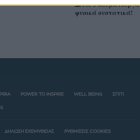
Δείτε 3 θαυματουργά
φυσικά συστατικά!
ΡΦΙΑ
POWER TO INSPIRE
WELL BEING
ΣΠΙΤΙ
S
ΔΗΛΩΣΗ ΕΧΕΜΥΘΕΙΑΣ
ΡΥΘΜΙΣΕΙΣ COOKIES