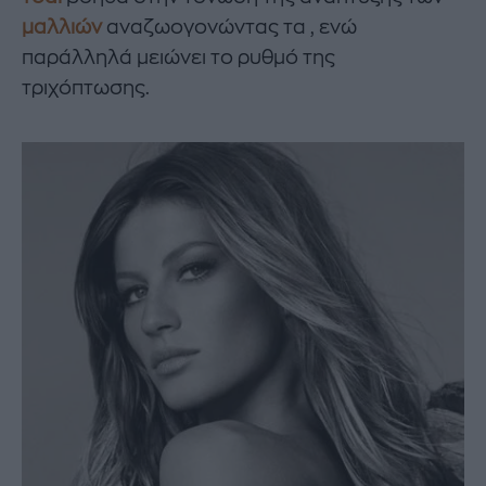
μαλλιών
αναζωογονώντας τα , ενώ
παράλληλά μειώνει το ρυθμό της
τριχόπτωσης.