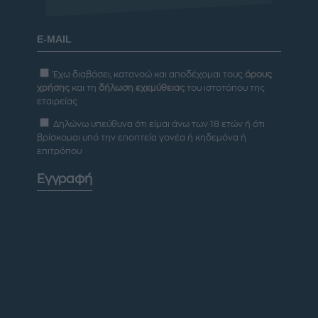
Έχω διαβάσει, κατανοώ και αποδέχομαι τους
όρους
χρήσης
και τη
δήλωση εχεμύθειας
του ιστοτόπου της
εταιρείας
Δηλώνω υπεύθυνα ότι είμαι άνω των 18 ετών ή ότι
βρίσκομαι υπό την εποπτεία γονέα ή κηδεμόνα ή
επιτρόπου
Εγγραφή