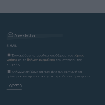
Newsletter
Έχω διαβάσει, κατανοώ και αποδέχομαι τους
όρους
χρήσης
και τη
δήλωση εχεμύθειας
του ιστοτόπου της
εταιρείας
Δηλώνω υπεύθυνα ότι είμαι άνω των 18 ετών ή ότι
βρίσκομαι υπό την εποπτεία γονέα ή κηδεμόνα ή επιτρόπου
Εγγραφή