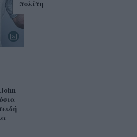
πολίτη
 John
μόσια
πειδή
ία