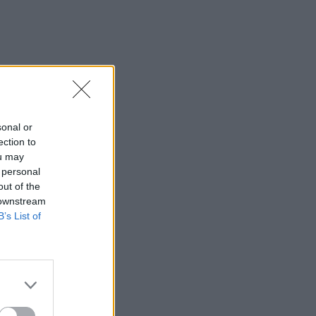
sonal or
ection to
ou may
 personal
out of the
 downstream
B’s List of