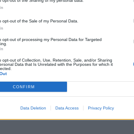
o opt-out of the Sharing of my personal data.
In
o opt-out of the Sale of my Personal Data.
In
to opt-out of processing my Personal Data for Targeted
ing.
In
o opt-out of Collection, Use, Retention, Sale, and/or Sharing
ersonal Data that Is Unrelated with the Purposes for which it
lected.
Out
CONFIRM
λλευτείτε τον ήλιο
Ηλιακή έκλειψη μόνο
λίγους
Data Deletion
Data Access
Privacy Policy