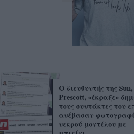
Ο διευθυντής της Sun,
Prescott, «έκραξε» δη
τους συντάκτες του ε
ανέβασαν φωτογραφ
νεκρού μοντέλου με
μπικίνι