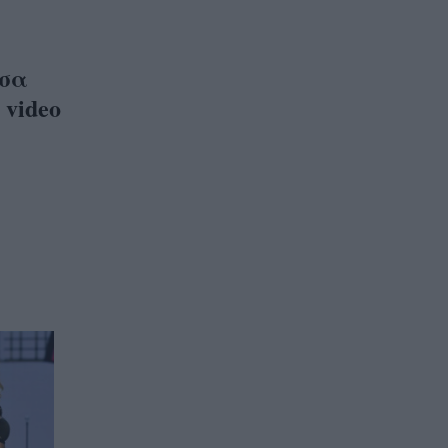
έσα
video