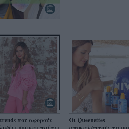
trends που αφορούν
Oι Queenettes
λούζες σου και πρέπει
αποκαλύπτουν τα mu