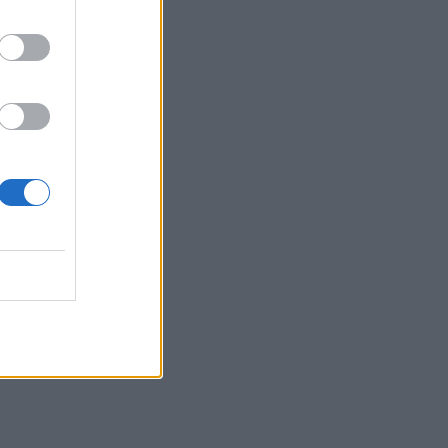
 τα
ης
..