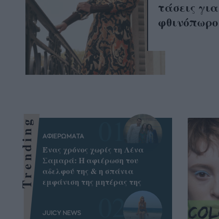
τάσεις για
φθινόπωρο
Trending
ΑΦΙΕΡΩΜΑΤΑ
Ένας χρόνος χωρίς τη Λένα
Σαμαρά: Η αφιέρωση του
αδελφού της & η σπάνια
εμφάνιση της μητέρας της
JUICY NEWS