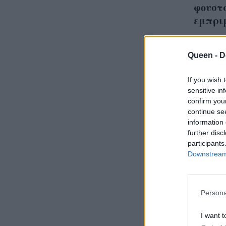
φουστά
εμπρι
Queen -
D
If you wish 
Οι 3 
sensitive in
τάσει
confirm you
continue se
φέτος
information 
φαντ
further disc
participants
Downstream 
Persona
I want t