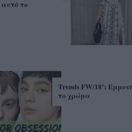
 αυτό το
Trends FW/18’: Εμμον
το χρώμα