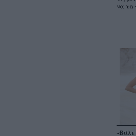
να τα 
«Βάλε 