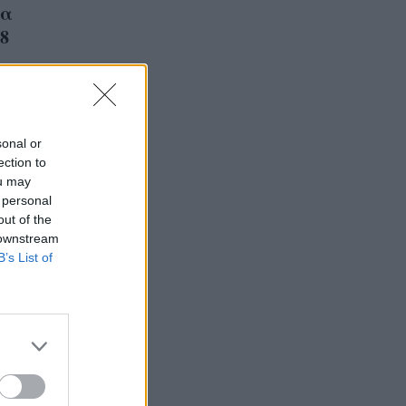
τα
8
sonal or
ection to
ou may
 personal
out of the
 downstream
B’s List of