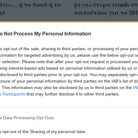
νι»… ή το πουά ή το
μεγαλύτερα trends σ
μέ
παπούτσια για το 201
o Not Process My Personal Information
to opt-out of the sale, sharing to third parties, or processing of your per
επικρατέστερες
formation for targeted advertising by us, please use the below opt-out s
ς στα sneakers για
r selection. Please note that after your opt-out request is processed y
eing interest-based ads based on personal information utilized by us or
 δεν είναι αυτές που
disclosed to third parties prior to your opt-out. You may separately opt-
άζεσαι
losure of your personal information by third parties on the IAB’s list of
. This information may also be disclosed by us to third parties on the
IA
Participants
that may further disclose it to other third parties.
l Data Processing Opt Outs
o opt-out of the Sharing of my personal data.