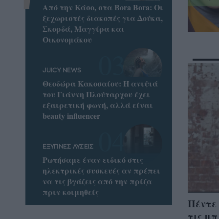
Από την Κάσο, στα Bora Bora: Οι
ξεχωριστές διακοπές για Δούκα,
Σκορδά, Μαγγίρα και
Οικονομάκου
JUICY NEWS
Θεοδώρα Κακοσαίου: Η ανιψιά
του Γιάννη Πλούταρχου έχει
εξαιρετική φωνή, αλλά είναι
beauty influencer
ΕΞΥΠΝΕΣ ΛΥΣΕΙΣ
Ρωτήσαμε έναν ειδικό στις
ηλεκτρικές συσκευές αν πρέπει
να τις βγάζεις από την πρίζα
πριν κοιμηθείς
Πέντε 
τις μπ