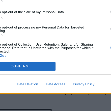
In
o opt-out of the Sale of my Personal Data.
In
to opt-out of processing my Personal Data for Targeted
ing.
In
o opt-out of Collection, Use, Retention, Sale, and/or Sharing
ersonal Data that Is Unrelated with the Purposes for which it
lected.
Out
CONFIRM
 και H&M συμφωνούν
Τα 8 beauty looks από
υτά τα «άσχημα»
φετινά fashion show τ
λια είναι τάση
Data Deletion
Data Access
Νέας Υόρκης που θα
Privacy Policy
θυμόμαστε για καιρό.