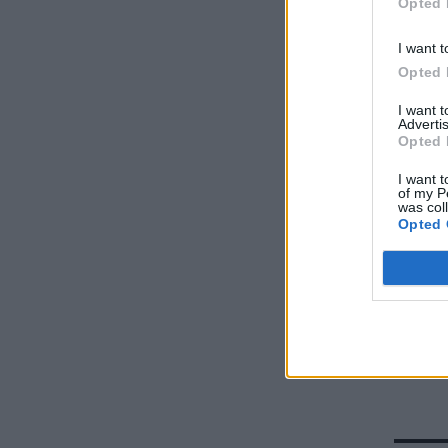
Opted 
I want t
Opted 
I want 
Advertis
Opted 
I want t
of my P
was col
Opted 
Prada
ότι α
σανδά