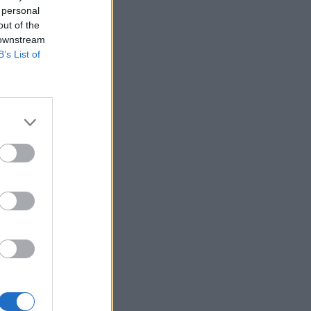
 personal
out of the
 downstream
B’s List of
ιάζ που
 φέτος