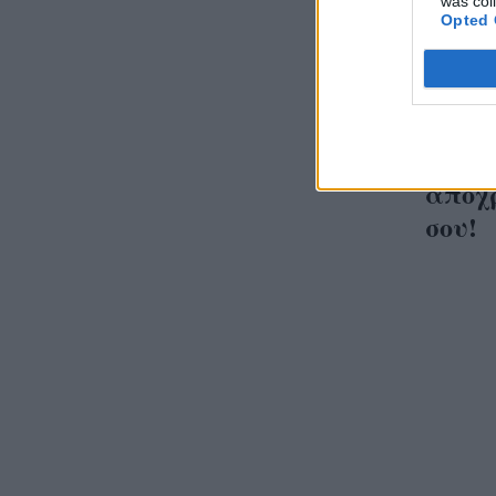
was col
Opted 
Φθινό
αποχρ
σου!