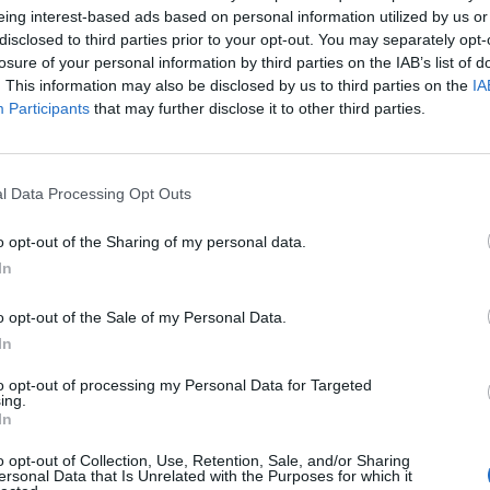
έμενο super trend στο
eing interest-based ads based on personal information utilized by us or
disclosed to third parties prior to your opt-out. You may separately opt-
άζ;
losure of your personal information by third parties on the IAB’s list of
. This information may also be disclosed by us to third parties on the
IA
Participants
that may further disclose it to other third parties.
l Data Processing Opt Outs
o opt-out of the Sharing of my personal data.
In
o opt-out of the Sale of my Personal Data.
In
to opt-out of processing my Personal Data for Targeted
ing.
In
 FW/18’: Εμμονή με το
Αυτά είναι τα μακιγ
o opt-out of Collection, Use, Retention, Sale, and/or Sharing
α
πρέπει να δοκιμάσεις
ersonal Data that Is Unrelated with the Purposes for which it