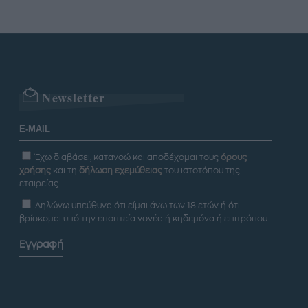
Newsletter
Έχω διαβάσει, κατανοώ και αποδέχομαι τους
όρους
χρήσης
και τη
δήλωση εχεμύθειας
του ιστοτόπου της
εταιρείας
Δηλώνω υπεύθυνα ότι είμαι άνω των 18 ετών ή ότι
βρίσκομαι υπό την εποπτεία γονέα ή κηδεμόνα ή επιτρόπου
Εγγραφή