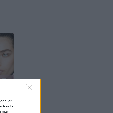
sonal or
μην
ection to
ou may