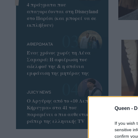
4 πράγματα που
απαγορεύονται στη Disneyland
στο Παρίσι (και μπορεί να σε
εκπλήξουν)
ΑΦΙΕΡΩΜΑΤΑ
Ένας χρόνος χωρίς τη Λένα
Σαμαρά: Η αφιέρωση του
αδελφού της & η σπάνια
εμφάνιση της μητέρας της
JUICY NEWS
Ο Αργύρης από το «10 Λεπτά
Κήρυγμα» στα 41 του
Queen -
D
παραμένει ο πιο αυθεντικός
ράπερ της ελληνικής TV
If you wish 
Θυμάσ
sensitive in
δοκιμά
confirm you