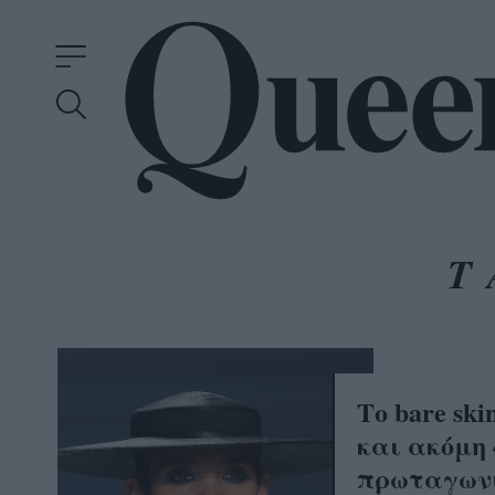
Τ
Το bare ski
και ακόμη 
πρωταγωνι