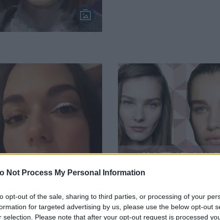
o Not Process My Personal Information
to opt-out of the sale, sharing to third parties, or processing of your per
αι που είχαμε
Trends FW/18’: Το να 
formation for targeted advertising by us, please use the below opt-out s
σει μαζί το
βάφεσαι είναι τάση
r selection. Please note that after your opt-out request is processed y