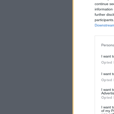
υποτιθ
continue se
information 
μακιγι
further disc
participants
Downstream 
Persona
I want t
Opted 
I want t
Opted 
I want 
Advertis
Opted 
Trends
I want t
χρώμ
of my P