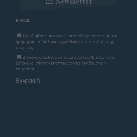
Newsletter
Έχω διαβάσει, κατανοώ και αποδέχομαι τους
όρους
χρήσης
και τη
δήλωση εχεμύθειας
του ιστοτόπου της
εταιρείας
Δηλώνω υπεύθυνα ότι είμαι άνω των 18 ετών ή ότι
βρίσκομαι υπό την εποπτεία γονέα ή κηδεμόνα ή
επιτρόπου
Εγγραφή