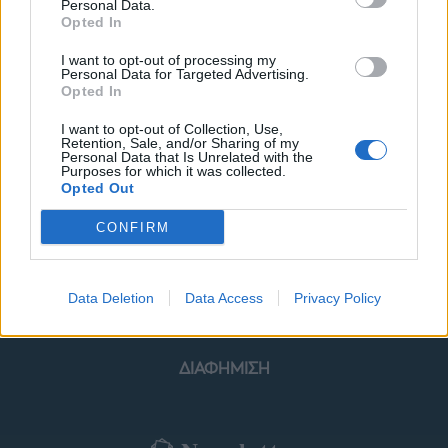
Personal Data.
Opted In
I want to opt-out of processing my
Personal Data for Targeted Advertising.
Opted In
ΜΟΔΑ
ΟΜΟΡΦΙΑ
I want to opt-out of Collection, Use,
Retention, Sale, and/or Sharing of my
POWER TO INSPIRE
WELL BEING
Personal Data that Is Unrelated with the
Purposes for which it was collected.
Opted Out
ΣΠΙΤΙ
JUICY
BLOGS
CONFIRM
ΟΡΟΙ ΧΡΗΣΗΣ
ΔΗΛΩΣΗ ΕΧΕΜΥΘΕΙΑΣ
Data Deletion
Data Access
Privacy Policy
ΡΥΘΜΙΣΕΙΣ COOKIES
ΕΠΙΚΟΙΝΩΝΙΑ
ΔΙΑΦΗΜΙΣΗ