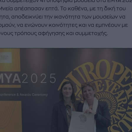
κά συμμετείχαν 41 υποψήφια μουσεία στα EMYA 202
Μνεία απέσπασαν επτά. Το καθένα, με τη δική του
ητα, αποδεικνύει την ικανότητα των μουσείων να
ομούν, να ενώνουν κοινότητες και να εμπνέουν με
νους τρόπους αφήγησης και συμμετοχής.