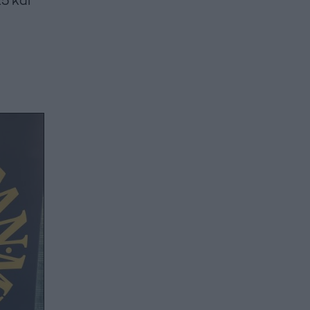
5 και