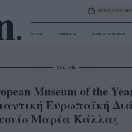
ΕΓΓΡΑΦΗ ΣΤΟ
NEW
ΜΟΔΑ
ΟΜΟΡΦΙΑ
POWER TO INSPIRE
CULTURE
opean Museum of the Yea
μαντική Ευρωπαϊκή Διά
υσείο Μαρία Κάλλας