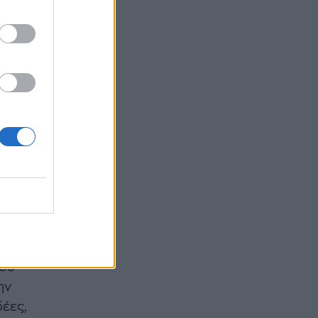
ειδική
μαντική
ην
ότητα
ές
 την
το
ο της
ο Μαρία
του
ην
δέες,