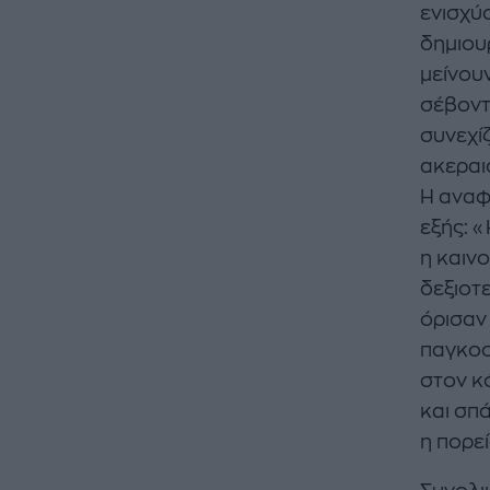
ενισχύ
δημιου
μείνουν
σέβοντα
συνεχί
ακεραι
Η αναφ
εξής: «
η καιν
δεξιοτ
όρισαν
παγκοσ
στον κ
και σπ
η πορε