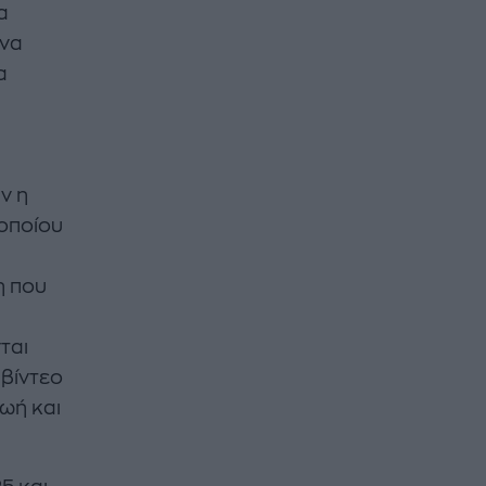
α
 να
α
ν η
 οποίου
η που
ται
 βίντεο
ωή και