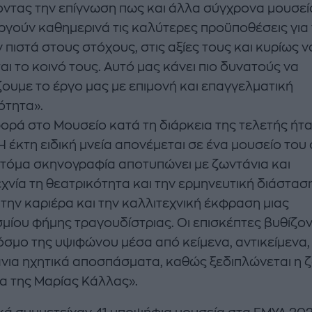
οντας την επίγνωση πως και άλλα σύγχρονα μουσεί
ργούν καθημερινά τις καλύτερες προϋποθέσεις για
 πιστά στους στόχους, στις αξίες τους και κυρίως ν
ι το κοινό τους. Αυτό μας κάνει πιο δυνατούς να
ζουμε το έργο μας με επιμονή και επαγγελματική
ότητα».
ορά στο Μουσείο κατά τη διάρκεια της τελετής ήτα
Η έκτη ειδική μνεία απονέμεται σε ένα μουσείο του
οτόμα σκηνογραφία αποτυπώνει με ζωντάνια και
εχνία τη θεατρικότητα και την ερμηνευτική διάστασ
 την καριέρα και την καλλιτεχνική έκφραση μιας
μίου φήμης τραγουδίστριας. Οι επισκέπτες βυθίζον
όσμο της υψιφώνου μέσα από κείμενα, αντικείμενα,
άνια ηχητικά αποσπάσματα, καθώς ξεδιπλώνεται η ζ
ία της Μαρίας Κάλλας».