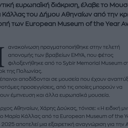
τική ευρωπαϊκή διάκριση, έλαβε το Μουσ
 Κάλλας του Δήμου Αθηναίων από την κρι
οπή των European Museum of the Year A
Η
ανακοίνωση πραγματοποιήθηκε στην τελετή
απονομής των βραβείων EMYA, που φέτος
φιλοξενήθηκε από το Sybir Memorial Museum σ
enco's Point of View
A STORY BY KORI
tok της Πολωνίας.
ΝΘΑ ΑΠΟΣΤΟΛΟΠΟΥΛΟΥ
ΔΑΦΝΗ ΚΑΡΑΒΟΚΥΡΗ
 έπαινοι αποδίδονται σε μουσεία που έχουν αναπτύξ
υτη καλοκαιρινή
Nτίνα Νικολάου: «Όταν
νοτόμες προσεγγίσεις, από τις οποίες μπορούν να
ή σαλάτα με
έπαθα την πρώτη κρίση
ουν έμπνευση και άλλα ευρωπαϊκά μουσεία.
ι, φέτα και φράουλες
πανικού νόμιζα πως θα
λατρέψετε
πεθάνω»
ρχος Αθηναίων, Χάρης Δούκας, τόνισε: «Η ειδική μν
ο Μαρία Κάλλας από τα European Museum of the Y
 2025 αποτελεί μια εξαιρετική αναγνώριση για την