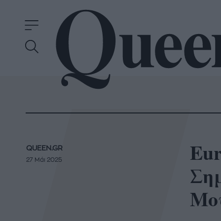
Eur
QUEEN.GR
27 Μάι 2025
Ση
Μο