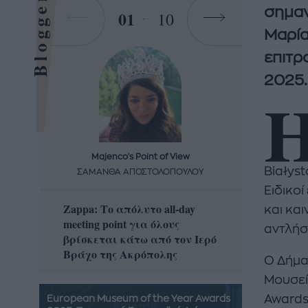
Bloggers
σημαν
01
10
Μαρία
επιτρ
2025.
Majenco's Point of View
Maj
Białys
ΣΑΜΑΝΘΑ ΑΠΟΣΤΟΛΟΠΟΥΛΟΥ
ΣΑΜΑ
Ειδικοί
Zappa: Το απόλυτο all-day
Η απόλ
και και
meeting point για όλους
δροσερ
αντλήσ
βρίσκεται κάτω από τον Ιερό
καρπούζ
Βράχο της Ακρόπολης
που θα 
O Δήμα
Μουσεί
Awards
European Museum of the Year Awards