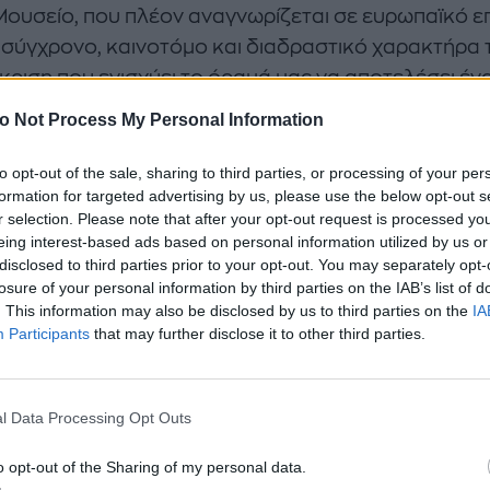
 Μουσείο, που πλέον αναγνωρίζεται σε ευρωπαϊκό ε
ν σύγχρονο, καινοτόμο και διαδραστικό χαρακτήρα 
άκριση που ενισχύει το όραμά μας να αποτελέσει έν
ο με διεθνή προσανατολισμό, που τιμά τη μνήμη και
o Not Process My Personal Information
εχνική κληρονομιά της Μαρίας Κάλλας με τρόπο ζω
ικό και προσβάσιμο σε όλους. Μια σημαντική επιπλ
to opt-out of the sale, sharing to third parties, or processing of your per
formation for targeted advertising by us, please use the below opt-out s
ριση και οι 49.000 επισκέπτες που μας τίμησαν απ
r selection. Please note that after your opt-out request is processed y
ιο 2024 μέχρι και τον Μάιο 2025.
eing interest-based ads based on personal information utilized by us or
disclosed to third parties prior to your opt-out. You may separately opt-
συγχαρητήρια στην ομάδα της Τεχνόπολης, στους
losure of your personal information by third parties on the IAB’s list of
. This information may also be disclosed by us to third parties on the
IA
ους του Μουσείου, στους συνεργάτες και επιστήμ
Participants
that may further disclose it to other third parties.
γάστηκαν με αφοσίωση για να συνδυάσουν την και
νήμη. Με τέτοιες πρωτοβουλίες, η Αθήνα ενισχύει τ
ον ευρωπαϊκό πολιτιστικό χάρτη — ως μια πόλη που
l Data Processing Opt Outs
ει σε μουσεία που εμπνέουν, εκπαιδεύουν και ενών
o opt-out of the Sharing of my personal data.
ής Παπαϊωάννου, Πρόεδρος της Τεχνόπολης Δήμο