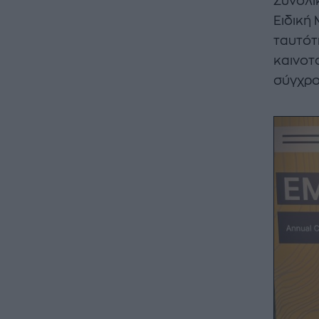
Συνολι
Ειδική 
ταυτότ
καινοτ
σύγχρο