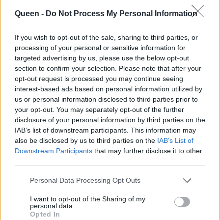
ποιητική, που εύκολα μπορεί να γίνει το νέο
Queen -
Do Not Process My Personal Information
σου αγαπημένο χόμπι. Κι εκεί, ανάμεσα σε
πανιά δεμένα σε μικρά «πακέτα», αχνιστά από
If you wish to opt-out of the sale, sharing to third parties, or
βότανα και ροδοπέταλα, είδαμε όλο το όραμά
processing of your personal or sensitive information for
της να παίρνει μορφή μπροστά μας.
targeted advertising by us, please use the below opt-out
section to confirm your selection. Please note that after your
opt-out request is processed you may continue seeing
Η Χριστιάνα Βαρδάκου είναι η μαέστρος των
interest-based ads based on personal information utilized by
φυτικών χρωμάτων. Στο ατελιέ της βλέπεις τη
us or personal information disclosed to third parties prior to
γέννηση ενός ρούχου βήμα προς βήμα – αλλά
your opt-out. You may separately opt-out of the further
disclosure of your personal information by third parties on the
νιώθεις και κάτι παραπάνω: τον ενθουσιασμό
IAB’s list of downstream participants. This information may
ενός ανθρώπου που επιμένει να βάζει
also be disclosed by us to third parties on the
IAB’s List of
στόχους και να τους πετυχαίνει. Με την ίδια
Downstream Participants
that may further disclose it to other
third parties.
αφοσίωση, το ίδιο φως στα μάτια, κάθε φορά.
Personal Data Processing Opt Outs
I want to opt-out of the Sharing of my
personal data.
Opted In