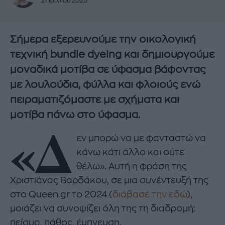
21 Ιουλίου 2025
Σήμερα εξερευνούμε την οικολογική
τεχνική bundle dyeing και δημιουργούμε
μοναδικά μοτίβα σε ύφασμα βάφοντας
με λουλούδια, φύλλα και φλοιούς ενώ
πειραματιζόμαστε με σχήματα και
μοτίβα πάνω στο ύφασμα.
«Δ
εν μπορώ να με φανταστώ να
κάνω κάτι άλλο και ούτε
θέλω». Αυτή η φράση της
Χριστιάνας Βαρδάκου, σε μια συνέντευξή της
στο Queen.gr το 2024 (
διάβασέ την εδώ
),
μοιάζει να συνοψίζει όλη της τη διαδρομή:
πείσμα, πάθος, έμπνευση.