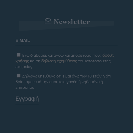
Newsletter
Έχω διαβάσει, κατανοώ και αποδέχομαι τους
όρους
χρήσης
και τη
δήλωση εχεμύθειας
του ιστοτόπου της
εταιρείας
Δηλώνω υπεύθυνα ότι είμαι άνω των 18 ετών ή ότι
βρίσκομαι υπό την εποπτεία γονέα ή κηδεμόνα ή
επιτρόπου
Εγγραφή