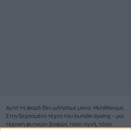
Αυτή τη φορά δεν μιλήσαμε μόνο. Μυηθήκαμε.
Στην ξεχασμένη τέχνη του bundle dyeing – μια
τεχνική φυτικών βαφών, τόσο αγνή, τόσο