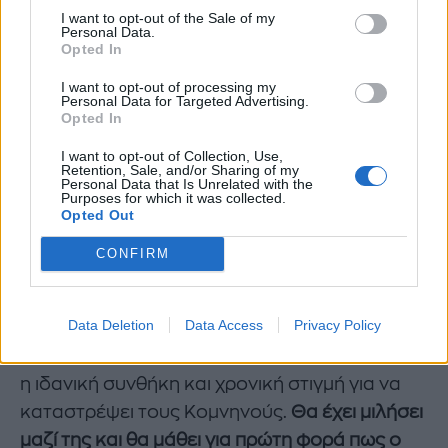
https://www.instagram.com/p/DDox9VxtT-m/
I want to opt-out of the Sale of my
Personal Data.
Opted In
Ο Λάζαρος Γεωργακόπουλος ξέρει πως η
επιστροφή της γυναίκας του θα καταστρέψει
I want to opt-out of processing my
Personal Data for Targeted Advertising.
τα πάντα. Και έτσι
οργανώνει το σχέδιο της
Opted In
δολοφονίας της
. Όμως χωρίς εκείνος να το
I want to opt-out of Collection, Use,
Retention, Sale, and/or Sharing of my
γνωρίζει, η Δομινίκη θα έχει προλάβει να
Personal Data that Is Unrelated with the
Purposes for which it was collected.
αποκαλύψει στα παιδιά της, τα εγκλήματα του
Opted Out
πατέρα τους.
CONFIRM
Η ύστατη αποκάλυψη θα αφορά τον Μάρκο
και αυτό είναι το λάθος της. Θα έχει προλάβει
Data Deletion
Data Access
Privacy Policy
να δει πως εκείνος είναι ζωντανός και μάλιστα
ο Δημήτρης Λάλος πιστεύει ως ρόλος, ότι είναι
η ιδανική συνθήκη και χρονική στιγμή για να
καταστρέψει τους Κομνηνούς.
Θα έχει μιλήσει
μαζί της και θα μάθει για πρώτη φορά πως ο