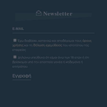
Newsletter
Έχω διαβάσει, κατανοώ και αποδέχομαι τους
όρους
χρήσης
και τη
δήλωση εχεμύθειας
του ιστοτόπου της
εταιρείας
Δηλώνω υπεύθυνα ότι είμαι άνω των 18 ετών ή ότι
βρίσκομαι υπό την εποπτεία γονέα ή κηδεμόνα ή
επιτρόπου
Εγγραφή