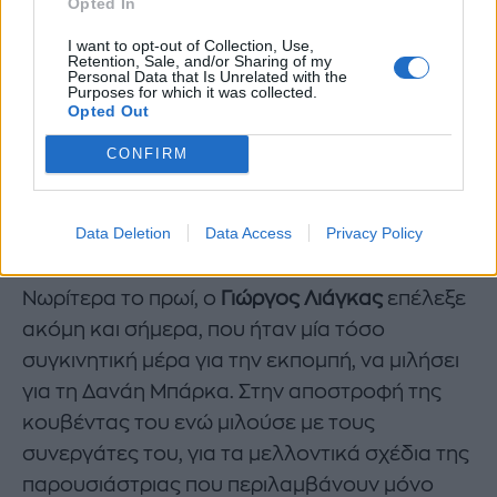
Opted In
I want to opt-out of Collection, Use,
Retention, Sale, and/or Sharing of my
Personal Data that Is Unrelated with the
Purposes for which it was collected.
Opted Out
CONFIRM
01
05
Data Deletion
Data Access
Privacy Policy
Νωρίτερα το πρωί, ο
Γιώργος Λιάγκας
επέλεξε
ακόμη και σήμερα, που ήταν μία τόσο
συγκινητική μέρα για την εκπομπή, να μιλήσει
για τη Δανάη Μπάρκα. Στην αποστροφή της
κουβέντας του ενώ μιλούσε με τους
συνεργάτες του, για τα μελλοντικά σχέδια της
παρουσιάστριας που περιλαμβάνουν μόνο