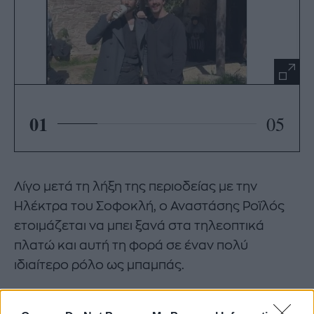
01
05
Λίγο μετά τη λήξη της περιοδείας με την
Ηλέκτρα του Σοφοκλή, ο Αναστάσης Ροϊλός
ετοιμάζεται να μπει ξανά στα τηλεοπτικά
πλατώ και αυτή τη φορά σε έναν πολύ
ιδιαίτερο ρόλο ως μπαμπάς.