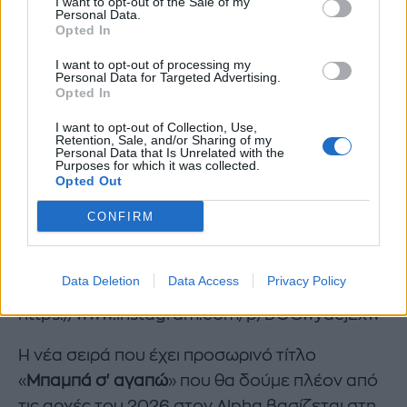
I want to opt-out of the Sale of my
Personal Data.
Opted In
I want to opt-out of processing my
Personal Data for Targeted Advertising.
Opted In
I want to opt-out of Collection, Use,
Retention, Sale, and/or Sharing of my
Personal Data that Is Unrelated with the
Purposes for which it was collected.
Opted Out
CONFIRM
Data Deletion
Data Access
Privacy Policy
https://www.instagram.com/p/DOGwydcjExw
Η νέα σειρά που έχει προσωρινό τίτλο
«
Μπαμπά σ' αγαπώ
» που θα δούμε πλέον από
τις αρχές του 2026 στον Alpha βασίζεται στη