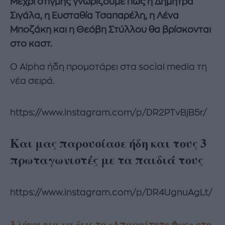
Μέχρι στιγμής γνωρίζουμε πως η Δήμητρα
Σιγάλα, η Ευσταθία Τσαπαρέλη, η Λένα
Μποζάκη και η Θεόβη Στύλλου θα βρίσκονται
στο καστ.
Ο Alpha ήδη προμοτάρει στα social media τη
νέα σειρά.
https://www.instagram.com/p/DR2PTvBjB5r/
Και μας παρουσίασε ήδη και τους 3
πρωταγωνιστές με τα παιδιά τους
https://www.instagram.com/p/DR4UgnuAgLt/
3 λόγοι για να δεις το «Απαραίτητο Φως» στο