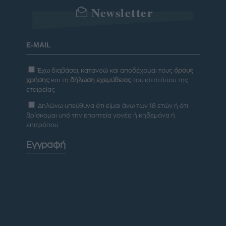
Newsletter
Έχω διαβάσει, κατανοώ και αποδέχομαι τους
όρους
χρήσης
και τη
δήλωση εχεμύθειας
του ιστοτόπου της
εταιρείας
Δηλώνω υπεύθυνα ότι είμαι άνω των 18 ετών ή ότι
βρίσκομαι υπό την εποπτεία γονέα ή κηδεμόνα ή
επιτρόπου
Εγγραφή