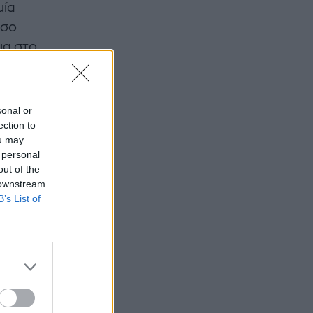
μία
όσο
ια στο
λέπω
sonal or
ection to
ou may
 personal
out of the
 downstream
B’s List of