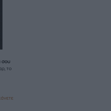
ά σου
αρ, το
κάνετε