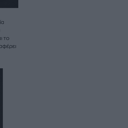
ία
α
ι το
ταφέρει