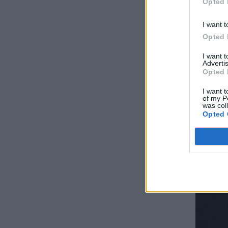
Opted 
I want t
Opted 
I want 
Advertis
Opted 
I want t
of my P
was col
Opted 