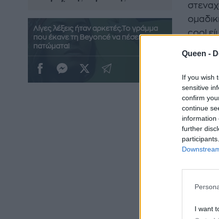
στεναχ
ομαδικ
Λίγες λέξεις ήταν αρκετές.Το γράμμα
cool εί
που έκανε τη Beyoncé να πέσει στα
youtub
πατώματα!
Queen -
D
φωτογρ
If you wish 
sensitive in
confirm you
continue se
information 
further disc
participants
Downstream 
Persona
I want t