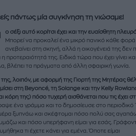
μείς πάντως μία συγκίνηση τη νιώσαμε!
Τ
ο σέξι αυτό κορίτσι έχει και την ευαίσθητη πλευρά
Μπορεί να προκαλεί ένα μικρό πανικό κάθε φορά
ανεβαίνει στη σκηνή, αλλά η οικογένειά της δεν 
ι η προτεραιότητά της. Ειδικά τώρα που έχει γίνει και
α, βλέπει τα πράγματα από άλλη σφαιρική γωνία.
 της, λοιπόν, με αφορμή της Γιορτή της Μητέρας θέ
ίσει στη Beyoncé, τη Solange και την Kelly Rowlan
enco's Point of View
A STORY BY KORI
αι κόρη της) πόσο τυχερή αισθάνεται που τις έχει σ
ΝΘΑ ΑΠΟΣΤΟΛΟΠΟΥΛΟΥ
ΔΑΦΝΗ ΚΑΡΑΒΟΚΥΡΗ
αψε ένα γράμμα και το δημοσίευσε στο περιοδικό 
υτη καλοκαιρινή
Nτίνα Νικολάου: «Όταν
μέρα ξυπνάω και σκέφτομαι πόσο πολύ σας αγαπά
ή σαλάτα με
έπαθα την πρώτη κρίση
υμάζω και πόσο υπερήφανη είμαι για εσάς. Γράφον
ι, φέτα και φράουλες
πανικού νόμιζα πως θα
υμήθηκα τι έχετε κάνει για εμένα. Όποτε είμαι
λατρέψετε
πεθάνω»