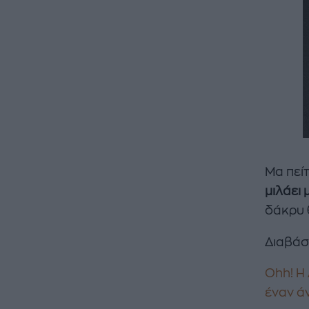
Μα πεί
μιλάει 
δάκρυ 
Διαβάσ
Ohh! Η 
έναν άν