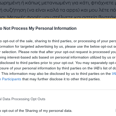
ωρημένη ή κάπως μετανιωμένη για κάτι, φτιάχνετε 
ή συζήτηση (να είναι καλά τα apps) και μου λέτε π
μαι. Μερικές φορές μου στέλνετε και αστεία βιντεάκ
e για να γελάσω. Το καλύτερο βέβαια είναι όταν β
o Not Process My Personal Information
αφίες από τα εγγόνια μου».
to opt-out of the sale, sharing to third parties, or processing of your per
formation for targeted advertising by us, please use the below opt-out s
r selection. Please note that after your opt-out request is processed y
eing interest-based ads based on personal information utilized by us or
disclosed to third parties prior to your opt-out. You may separately opt-
losure of your personal information by third parties on the IAB’s list of
. This information may also be disclosed by us to third parties on the
IA
Participants
that may further disclose it to other third parties.
l Data Processing Opt Outs
o opt-out of the Sharing of my personal data.