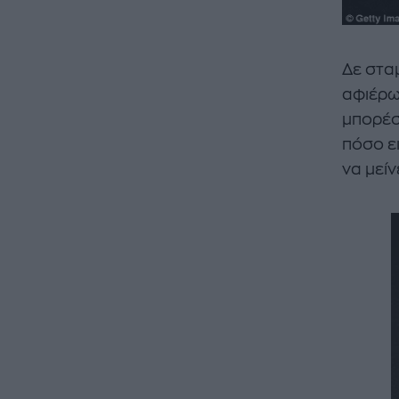
Δε στα
αφιέρω
μπορέσ
πόσο ει
να μεί