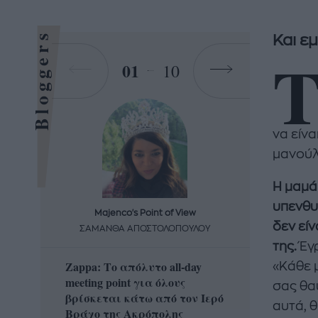
Bloggers
Και ε
01
10
να είνα
μανούλ
Η μαμά
υπενθυμ
Majenco's Point of View
Maj
δεν είν
ΣΑΜΑΝΘΑ ΑΠΟΣΤΟΛΟΠΟΥΛΟΥ
ΣΑΜΑ
της.
Έγρ
Zappa: Το απόλυτο all-day
Η απόλ
«Κάθε 
meeting point για όλους
δροσερ
σας θα
βρίσκεται κάτω από τον Ιερό
καρπούζ
αυτά, θ
Βράχο της Ακρόπολης
που θα 