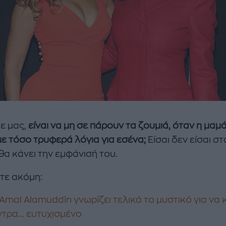
τε μας,
είναι να μη σε πάρουν τα ζουμιά, όταν η μαμ
με τόσο τρυφερά λόγια για εσένα;
Είσαι δεν είσαι στ
θα κάνει την εμφάνισή του.
τε ακόμη:
Amal Alamuddin γνωρίζει τελικά το μυστικό για να 
τρα... ευτυχισμένο