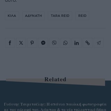
αυτό.
ΚΙΛΑ
ΑΔΥΝΑΤΗ
TARA REID
REID
Related
Γιάννης Τσιμιτσέλης: Η σπάνια παιδική φωτογραφία
με τον αδερφό του, Λάμπρο & το νέο τηλεοπτικό βήμα