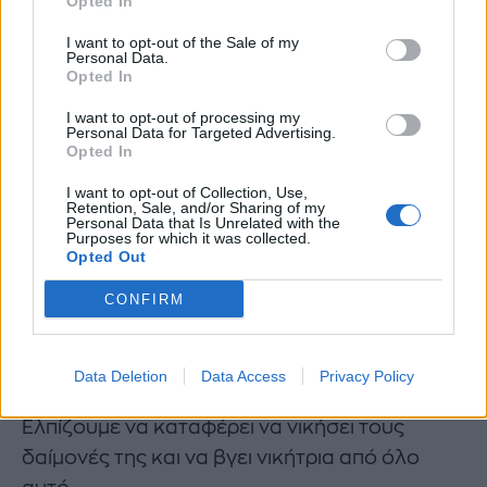
Opted In
I want to opt-out of the Sale of my
Personal Data.
Opted In
I want to opt-out of processing my
Personal Data for Targeted Advertising.
Opted In
I want to opt-out of Collection, Use,
Retention, Sale, and/or Sharing of my
Personal Data that Is Unrelated with the
Purposes for which it was collected.
Opted Out
Οι paparazzi την συνέλαβαν την περασμένη
CONFIRM
Τρίτη στο West Hollywood να γευματίζει παρέα
με έναν φίλο της. Δυστυχώς, χαζεύοντας τις
φωτογραφίες παρατηρήσαμε πως η 39χρονη
Data Deletion
Data Access
Privacy Policy
ηθοποιός έχει χάσει ακόμη περισσότερα κιλά.
Ελπίζουμε να καταφέρει να νικήσει τους
δαίμονές της και να βγει νικήτρια από όλο