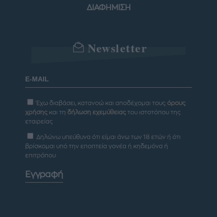
ΔΙΑΦΗΜΙΣΗ
Newsletter
Έχω διαβάσει, κατανοώ και αποδέχομαι τους
όρους
χρήσης
και τη
δήλωση εχεμύθειας
του ιστοτόπου της
εταιρείας
Δηλώνω υπεύθυνα ότι είμαι άνω των 18 ετών ή ότι
βρίσκομαι υπό την εποπτεία γονέα ή κηδεμόνα ή
επιτρόπου
Εγγραφή