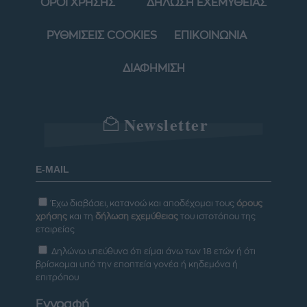
ΟΡΟΙ ΧΡΗΣΗΣ
ΔΗΛΩΣΗ ΕΧΕΜΥΘΕΙΑΣ
ΡΥΘΜΙΣΕΙΣ COOKIES
ΕΠΙΚΟΙΝΩΝΙΑ
ΔΙΑΦΗΜΙΣΗ
Newsletter
Έχω διαβάσει, κατανοώ και αποδέχομαι τους
όρους
χρήσης
και τη
δήλωση εχεμύθειας
του ιστοτόπου της
εταιρείας
Δηλώνω υπεύθυνα ότι είμαι άνω των 18 ετών ή ότι
βρίσκομαι υπό την εποπτεία γονέα ή κηδεμόνα ή
επιτρόπου
Εγγραφή