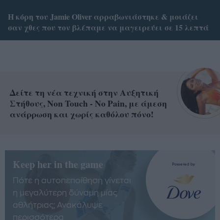
Η κόρη του Jamie Oliver αρραβωνιάστηκε & μοιάζει
σαν χθες που τον βλέπαμε να μαγειρεύει σε 15 λεπτά
Δείτε τη νέα τεχνική στην Αυξητική
Στήθους, Non Touch - No Pain, με άμεση
ανάρρωση και χωρίς καθόλου πόνο!
Keep her in the game
Πότε η αυτοπεποίθηση γίνεται
η μεγαλύτερη δύναμη μίας
αθλήτριας; Ανακάλυψε
περισσότερα