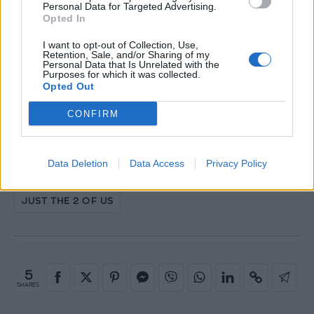
Personal Data for Targeted Advertising.
Opted In
I want to opt-out of Collection, Use,
Retention, Sale, and/or Sharing of my
Λίγο πριν την εγγραφή στο καμαρίνι
Personal Data that Is Unrelated with the
Purposes for which it was collected.
01
03
Opted Out
CONFIRM
Data Deletion
Data Access
Privacy Policy
ΔΕΣΠΟΙΝΑ ΒΑΝΔΗ
JUST THE TWO OF US
JUST THE 2 OF US
5
SHARES