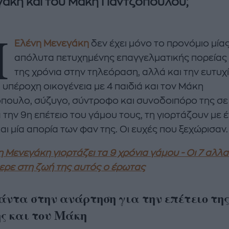
εγάκη και του Μάκη Παντζόπου
Η
Ελένη Μενεγάκη
δεν έχει μόνο το προνόμιο μία
απόλυτα πετυχημένης επαγγελματικής πορείας
της χρόνια στην τηλεόραση, αλλά και την ευτυχ
α υπέροχη οικογένεια με 4 παιδιά και τον Μάκη
enco's Point of View
A STORY BY KORI
πουλο, σύζυγο, σύντροφο και συνοδοιπόρο της σε
ΝΘΑ ΑΠΟΣΤΟΛΟΠΟΥΛΟΥ
ΔΑΦΝΗ ΚΑΡΑΒΟΚΥΡΗ
 την 9η επέτειο του γάμου τους, τη γιορτάζουν με 
και μία απορία των φαν της. Οι ευχές που ξεχώρισαν.
υτη καλοκαιρινή
Nτίνα Νικολάου: «Όταν
ή σαλάτα με
έπαθα την πρώτη κρίση
ι, φέτα και φράουλες
πανικού νόμιζα πως θα
η Μενεγάκη γιορτάζει τα 9 χρόνια γάμου - Οι 7 αλλ
λατρέψετε
πεθάνω»
ερε στη ζωή της αυτός ο έρωτας
άντα στην ανάρτηση για την επέτειο τη
ς και του Μάκη