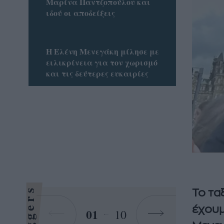
Μαρίνα Παντζοπούλου και
ιδού οι αποδείξεις
H Eλένη Μενεγάκη μίλησε με
ειλικρίνεια για τον χωρισμό
και τις δεύτερες ευκαιρίες
Bloggers
Το τα
έχουμ
01
10