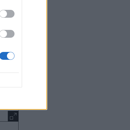
αλίας
ού και
άκης