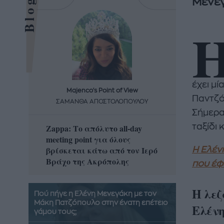
Μεν
έχει μί
Majenco's Point of View
Maj
Παντζό
ΣΑΜΑΝΘΑ ΑΠΟΣΤΟΛΟΠΟΥΛΟΥ
ΣΑΜΑ
Σήμερα
ταξίδι 
Zappa: Το απόλυτο all-day
Η απόλ
meeting point για όλους
δροσερ
βρίσκεται κάτω από τον Ιερό
καρπούζ
Η Ελέν
Βράχο της Ακρόπολης
που θα 
που έφ
Η λεζ
Πού πήγε η Ελένη Μενεγάκη με τον
Μάκη Πατζόπουλο στην ένατη επέτειο
Ελένη
γάμου τους;