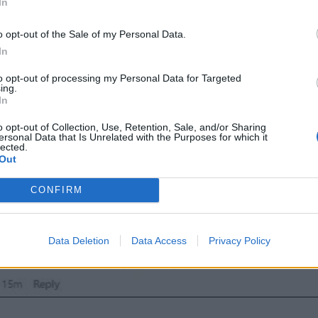
In
ές έπεσαν βροχή. Με μία σωστή επισήμανση της
Νατ
νού
πως είναι η ωραιότερη φωτογραφία του ζευγαρι
o opt-out of the Sale of my Personal Data.
In
στή παρατήρηση ενός follower της Ελένης πως ο Μ
πάντα χαμογελαστός.
to opt-out of processing my Personal Data for Targeted
ing.
In
o opt-out of Collection, Use, Retention, Sale, and/or Sharing
ersonal Data that Is Unrelated with the Purposes for which it
lected.
Out
CONFIRM
Data Deletion
Data Access
Privacy Policy