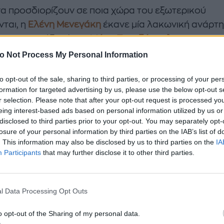
να προσδιορίζουν σε ποια χώρα του εξωτερικού
ται, η
Ελένη Μενεγάκη
έκανε μία λακωνική ανάρτη
γο με τον σύζυγό της
Μάκη Παντζόπουλο
με τον οπ
 συμπληρώνουν 9 χρόνια γάμου. Έγραφε απλά ένα
o Not Process My Personal Information
α είναι...» δείχνοντας πως η φωτογραφία «μιλά» απ
to opt-out of the sale, sharing to third parties, or processing of your per
 τον έρωτά τους.
formation for targeted advertising by us, please use the below opt-out s
r selection. Please note that after your opt-out request is processed y
Μενεγάκη και Άγγελος Λάτσιος ευχήθηκαν στη 19χ
eing interest-based ads based on personal information utilized by us or
disclosed to third parties prior to your opt-out. You may separately opt-
 με δύο υπέροχες φωτογραφίες της
losure of your personal information by third parties on the IAB’s list of
. This information may also be disclosed by us to third parties on the
IA
Participants
that may further disclose it to other third parties.
//www.instagram.com/p/C3e7QPRN9GC/
 αν κρίνουμε από το κάστρο και τη σημαία που το κ
l Data Processing Opt Outs
γάρι βρίσκεται μάλλον στο Εδιμβούργο, πόλη στην 
ι λίγους μήνες σπουδάζει η κόρη της Λάουρα.
o opt-out of the Sharing of my personal data.