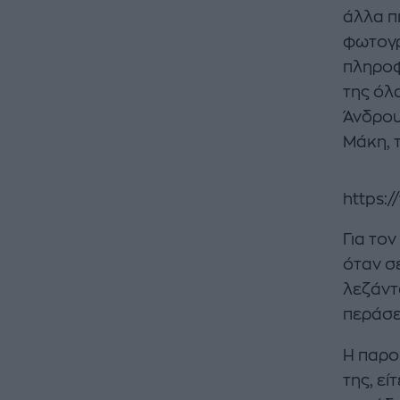
άλλα πι
φωτογρ
πληροφ
της όλ
Άνδρου
Μάκη, 
https:
Για τον
όταν σε
λεζάντα
περάσει
Η παρο
της, εί