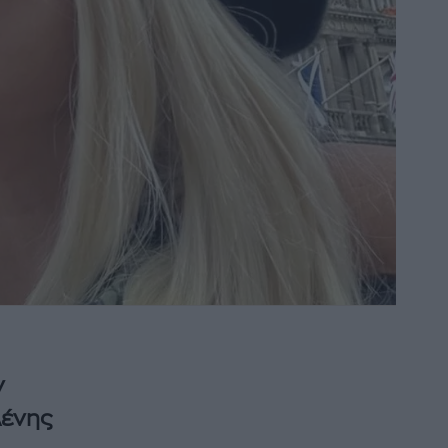
ν
λένης