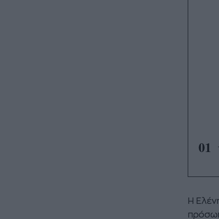
01
Η Ελέν
πρόσωπ