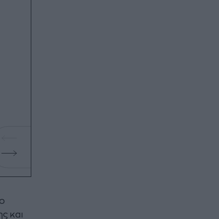
ιο
ς και