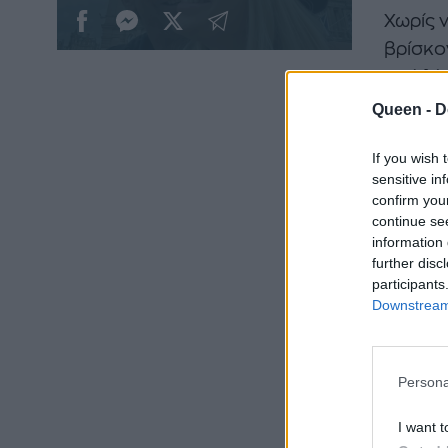
Χωρίς 
βρίσκον
από λί
σήμερα
Queen -
D
«Ευτυχί
If you wish 
της για
sensitive in
confirm you
Ελένη 
continue se
information 
Λάουρα
further disc
participants
Downstream 
https:
Βέβαια
Persona
το ζευ
εδώ κα
I want t