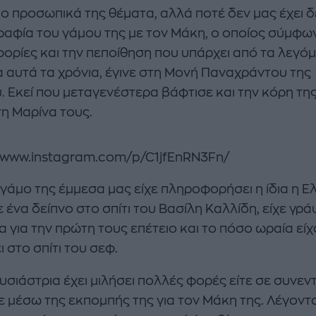
ο προσωπικά της θέματα, αλλά ποτέ δεν μας έχει δε
αφία του γάμου της με τον Μάκη, ο οποίος σύμφω
ορίες και την πεποίθηση που υπάρχει από τα λεγό
α αυτά τα χρόνια, έγινε στη Μονή Παναχράντου της
. Εκεί που μεταγενέστερα βάφτισε και την κόρη της
τη Μαρίνα τους.
//www.instagram.com/p/C1jfEnRN3Fn/
 γάμο της έμμεσα μας είχε πληροφορήσει η ίδια η Ε
 ένα δείπνο στο σπίτι του Βασίλη Καλλίδη, είχε γρά
 για την πρώτη τους επέτειο και το πόσο ωραία είχ
 στο σπίτι του σεφ.
υσιάστρια έχει μιλήσει πολλές φορές είτε σε συνεν
τε μέσω της εκπομπής της για τον Μάκη της. Λέγοντ