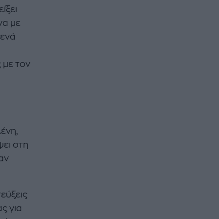
ίξει
να με
μενά
 με τον
λένη,
ψει στη
αν
τεύξεις
ας για