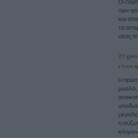
Οι πόρ
πριν α
και στ
τα απα
νέας τ
23 χρό
είναι 
Η πρώτ
μυαλό,
ανακοι
υποδυό
μεγαλο
η σύζυ
κληρον