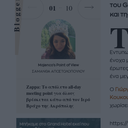
Bloggers
του G
01
10
και τ
Εντυπω
ένοχα 
Majenco's Point of View
Maj
έρωτες
ΣΑΜΑΝΘΑ ΑΠΟΣΤΟΛΟΠΟΥΛΟΥ
ΣΑΜΑ
ένα με
Zappa: Το απόλυτο all-day
Η απόλ
Ο
Γιώρ
meeting point για όλους
δροσερ
Κουκο
βρίσκεται κάτω από τον Ιερό
καρπούζ
Βράχο της Ακρόπολης
που θα 
χωρίσε
https:
Μπήκαμε στο Grand Hotel εκεί που