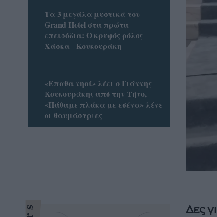
Τα 3 μεγάλα μυστικά του
Grand Hotel στα πρώτα
επεισόδια: Ο κρυφός ρόλος
Χάσκα - Κουκουράκη
«Έπαθα νησί» λέει ο Γιάννης
Κουκουράκης από την Τήνο,
«Πάθαμε πλάκα με εσένα» λένε
οι θαυμάστριες
Δες γ