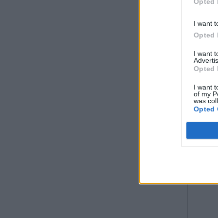
Opted 
I want t
Opted 
I want 
Advertis
Opted 
I want t
of my P
was col
Opted 