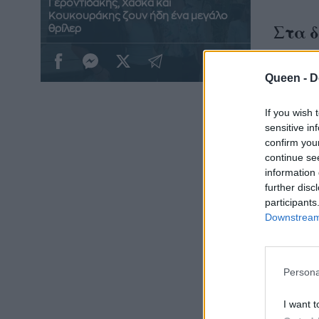
Γεροντιδάκης, Χάσκα και
Κουκουράκης ζουν ήδη ένα μεγάλο
Στα δ
θρίλερ
ένας 
Queen -
D
Το εντ
μεγαλύ
If you wish 
sensitive in
τελευτ
confirm you
Γιάννη
continue se
παράλλ
information 
further disc
γνώρισε
participants
Downstream 
Persona
I want t