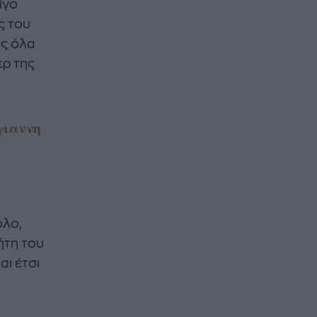
ίγο
ς του
υς όλα
ερ της
γιαννη
ο
όλο,
ήτη του
ι έτσι