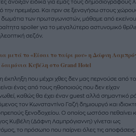
τες άνοιξαν ειδικά για εμάς τους δημοσιογράφους λ
πό την πρεμιέρα. Και πριν σε ξεναγήσω στους χώρου
α δωμάτια των πρωταγωνιστών, μάθαμε από εκείνο
ραίτητα spoiler για το μεγαλύτερο αστυνομικό θρίλ
ηλεοπτική σεζόν.
νια μετά το «Είσαι το ταίρι μου» η Δάφνη Λαμπρό
η δαιμόνια Κυβέλη στο Grand Hotel
η έκπληξη που μέχρι χθες δεν μας περνούσε από τ
 είναι ένας από τους ηθοποιούς που δεν είχαν
νωθεί, καθώς θα έχει έναν guest αλλά σημαντικό ρ
μενος τον Κωνσταντίνο Γαζή δημιουργό και ιδιοκτ
πρεπούς ξενοδοχείου. Ο οποίος ωστόσο πεθαίνει κα
γος Κυβέλη (Δάφνη Λαμπρόγιαννη) γίνεται ως
όμος, το πρόσωπο που παίρνει όλες τις αποφάσεις.