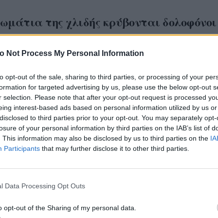
ωμάτια της χλιδής κρύβονται δολοφόνοι
ήρωας από το Παρά Πέντε
o Not Process My Personal Information
υπωσιακότατο
Grand Hotel
είναι και ένα από τα
τερα σε όγκο τηλεοπτικά σκηνικά που έχουν γίνει 
to opt-out of the sale, sharing to third parties, or processing of your per
formation for targeted advertising by us, please use the below opt-out s
αία χρόνια και δημιούργησε η ομάδα του παραγωγ
r selection. Please note that after your opt-out request is processed y
 Καραγιάννη. Σε φυσικό και σε στουντιακό χώρο
eing interest-based ads based on personal information utilized by us or
ηλα, αντίστοιχο της ισπανικής ομότιτλης σειράς πο
disclosed to third parties prior to your opt-out. You may separately opt-
losure of your personal information by third parties on the IAB’s list of
 μεγάλη επιτυχία μέσω Netflix.
. This information may also be disclosed by us to third parties on the
IA
Participants
that may further disclose it to other third parties.
l Data Processing Opt Outs
o opt-out of the Sharing of my personal data.