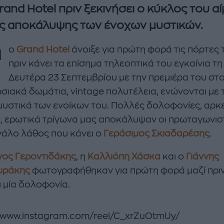
rand Hotel πριν ξεκινήσει ο κύκλος του α
ης αποκάλυψης των ένοχων μυστικών.
Τ
ο
Grand Hotel
άνοιξε για πρώτη φορά τις πόρτες 
πριν κάνει τα επίσημα τηλεοπτικά του εγκαίνια τη
Δευτέρα 23 Σεπτεμβρίου με την πρεμιέρα του στο
σιακά δωμάτια, vintage πολυτέλεια, ενώνονται με 
μυστικά των ενοίκων του. Πολλές δολοφονίες, αρκ
enco's Point of View
A STORY BY KORI
, ερωτικά τρίγωνα μας αποκάλυψαν οι πρωταγωνιστ
ΝΘΑ ΑΠΟΣΤΟΛΟΠΟΥΛΟΥ
ΔΑΦΝΗ ΚΑΡΑΒΟΚΥΡΗ
γάλο λάθος που κάνει ο
Γεράσιμος Σκιαδαρέσης
.
υτη καλοκαιρινή
Nτίνα Νικολάου: «Όταν
γος Γεροντιδάκης
, η
Καλλιόπη Χάσκα
και ο
Γιάννης
ή σαλάτα με
έπαθα την πρώτη κρίση
υράκης
φωτογραφήθηκαν για πρώτη φορά μαζί πριν
ι, φέτα και φράουλες
πανικού νόμιζα πως θα
λατρέψετε
πεθάνω»
ι μία δολοφονία.
//www.instagram.com/reel/C_xrZuOtmUy/