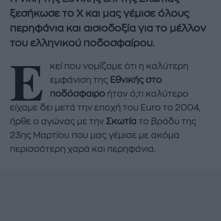
ξεσήκωσε το X και μας γέμισε όλους
περηφάνια και αισιοδοξία για το μέλλον
του ελληνικού ποδοσφαίρου.
Ε
κεί που νομίζαμε ότι η καλύτερη
εμφάνιση της
Εθνικής στο
ποδόσφαιρο
ήταν ό,τι καλύτερο
είχαμε δει μετά την εποχή του Euro το 2004,
ήρθε ο αγώνας με την
Σκωτία
το βράδυ της
23ης Μαρτίου που μας γέμισε με ακόμα
περισσότερη χαρά και περηφάνια.