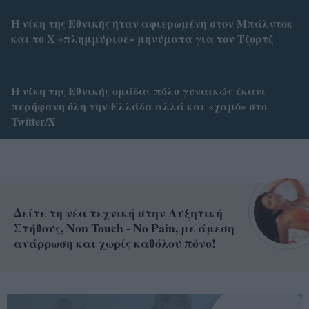
Η νίκη της Εθνικής ήταν αφιερωμένη στον Μπάλντοκ
και το X «πλημμύρισε» μηνύματα για τον Τζορτζ
Η νίκη της Εθνικής ομάδας πόλο γυναικών έκανε
περήφανη όλη την Ελλάδα αλλά και «χαμό» στο
Twitter/X
Δείτε τη νέα τεχνική στην Αυξητική
Στήθους, Non Touch - No Pain, με άμεση
ανάρρωση και χωρίς καθόλου πόνο!