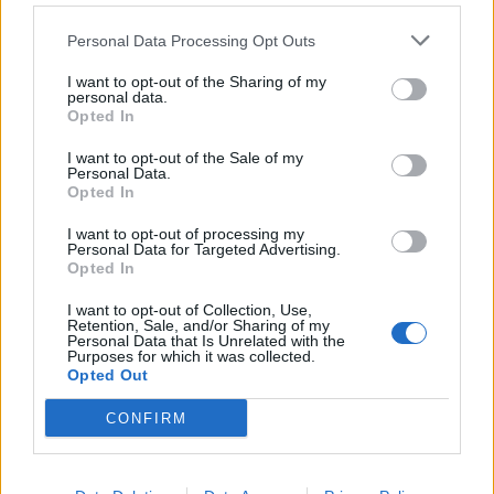
και ο
Ντέμης Νικολαΐδης
, ο οποίος πέρα από
Personal Data Processing Opt Outs
τη μακρά καριέρα στο ποδόσφαιρο, άνηκε και
I want to opt-out of the Sharing of my
στην ομάδα που έφερε το Euro το 2004.
personal data.
Opted In
I want to opt-out of the Sale of my
Personal Data.
Opted In
I want to opt-out of processing my
Personal Data for Targeted Advertising.
Opted In
I want to opt-out of Collection, Use,
Retention, Sale, and/or Sharing of my
Personal Data that Is Unrelated with the
Purposes for which it was collected.
Opted Out
CONFIRM