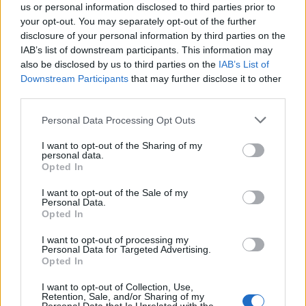
us or personal information disclosed to third parties prior to
Η μικρή κόρη του Γιώργου Λιανού είναι
your opt-out. You may separately opt-out of the further
τεσσάρων και όλα αυτά τα χρόνια ο
disclosure of your personal information by third parties on the
IAB’s list of downstream participants. This information may
παρουσιαστής δημοσιεύει στιγμιότυπα,
also be disclosed by us to third parties on the
IAB’s List of
δείχνοντάς μας πώς περνάει ο καιρός μαζί της.
Downstream Participants
that may further disclose it to other
third parties.
Personal Data Processing Opt Outs
I want to opt-out of the Sharing of my
personal data.
Opted In
I want to opt-out of the Sale of my
Personal Data.
Opted In
I want to opt-out of processing my
Personal Data for Targeted Advertising.
Opted In
I want to opt-out of Collection, Use,
Retention, Sale, and/or Sharing of my