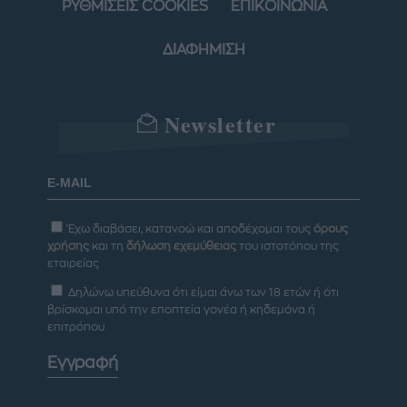
ΡΥΘΜΙΣΕΙΣ COOKIES
ΕΠΙΚΟΙΝΩΝΙΑ
ΔΙΑΦΗΜΙΣΗ
Newsletter
Έχω διαβάσει, κατανοώ και αποδέχομαι τους
όρους
χρήσης
και τη
δήλωση εχεμύθειας
του ιστοτόπου της
εταιρείας
Δηλώνω υπεύθυνα ότι είμαι άνω των 18 ετών ή ότι
βρίσκομαι υπό την εποπτεία γονέα ή κηδεμόνα ή
επιτρόπου
Εγγραφή