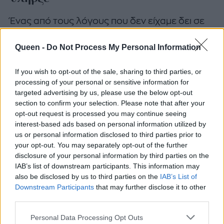
Ένας από τους λόγους που δεν είχαμε δει σε
προορισμό του εξωτερικού τους δύο φίλους
Queen -
Do Not Process My Personal Information
ήταν και το γεγονός πως ο Κωνσταντίνος
Βασάλος μέχρι λίγο καιρό πριν ταξίδευε με την
If you wish to opt-out of the sale, sharing to third parties, or
Μαρία Παπαγεωργίου.
Μάλιστα, το Πάσχα του
processing of your personal or sensitive information for
2024 εκείνος και η 29χρονη influencer είχαν
targeted advertising by us, please use the below opt-out
section to confirm your selection. Please note that after your
βρεθεί στις Φιλιππίνες
.
opt-out request is processed you may continue seeing
interest-based ads based on personal information utilized by
us or personal information disclosed to third parties prior to
your opt-out. You may separately opt-out of the further
disclosure of your personal information by third parties on the
IAB’s list of downstream participants. This information may
also be disclosed by us to third parties on the
IAB’s List of
Downstream Participants
that may further disclose it to other
third parties.
Personal Data Processing Opt Outs