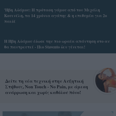
'Ηβη Αδάμου: Η πρόταση γάμου από τον Μιχάλη
Κουινέλη, τα 14 χρόνια αγάπης & η επιθυμία για 2ο
παιδί
Η Ήβη Αδάμου έδωσε την πιο ωραία απάντηση στο αν
θα παντρευτεί - Πιο Stavento δεν γίνεται!
Δείτε τη νέα τεχνική στην Αυξητική
Στήθους, Non Touch - No Pain, με άμεση
ανάρρωση και χωρίς καθόλου πόνο!