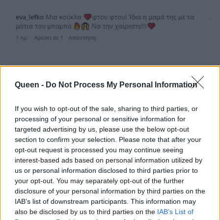
Στα βήματα των γονιών της
Queen -
Do Not Process My Personal Information
Η Ανατολή πάντως, φαίνεται πως έχει
If you wish to opt-out of the sale, sharing to third parties, or
κληρονομήσει το ταλέντο των γονιών της στη
processing of your personal or sensitive information for
μουσική, αφού όχι μόνο συμμετέχει στο
targeted advertising by us, please use the below opt-out
section to confirm your selection. Please note that after your
τραγούδι «Χειροβομβίδα» του μπαμπά της με
opt-out request is processed you may continue seeing
την Lila, αλλά ανέβηκε μαζί με τη μαμά της στη
interest-based ads based on personal information utilized by
σκηνή του MadWalk 2025 με πολύ άνεση.
us or personal information disclosed to third parties prior to
your opt-out. You may separately opt-out of the further
disclosure of your personal information by third parties on the
«Μου είπαν κάποια στιγμή αν ήθελα να
IAB’s list of downstream participants. This information may
ανεβάσω στη σκηνή κάποιο από τα παιδιά που
also be disclosed by us to third parties on the
IAB’s List of