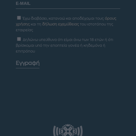
Έχω διαβάσει, κατανοώ και αποδέχομαι τους
όρους
χρήσης
και τη
δήλωση εχεμύθειας
του ιστοτόπου της
εταιρείας
Δηλώνω υπεύθυνα ότι είμαι άνω των 18 ετών ή ότι
βρίσκομαι υπό την εποπτεία γονέα ή κηδεμόνα ή
επιτρόπου
Εγγραφή