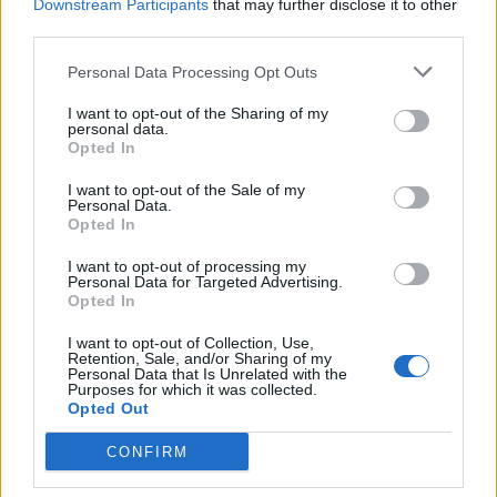
ήταν στα Madwalk και είπα "γιατί όχι να μην
Downstream Participants
that may further disclose it to other
third parties.
είναι η κόρη μου".
Αν ρωτήσεις την Ανατολή,
κάθε φορά θα θέλει να ανέβει στη σκηνή.
Personal Data Processing Opt Outs
Προφανώς είναι σε μια οικογένεια που και οι
I want to opt-out of the Sharing of my
δύο γονείς ασχολούνται με τη μουσική. Της
personal data.
Opted In
αρέσει η μουσική, ακούει συχνά κάποια
νοτιοκορεάτικα τραγούδια, έχει ερεθίσματα.
I want to opt-out of the Sale of my
Personal Data.
Είναι πολύ λογικό. Πολλές φορές και αυτή
Opted In
θέλει να διεκδικήσει μια θέση σ’ όλο αυτό.
I want to opt-out of processing my
Απολύτως φυσιολογικό
»
, είχε πει η Ήβη
Personal Data for Targeted Advertising.
Opted In
Αδάμου σε συνέντευξή της στον Γιώργο
Λιάγκα.
I want to opt-out of Collection, Use,
Retention, Sale, and/or Sharing of my
Personal Data that Is Unrelated with the
Purposes for which it was collected.
Opted Out
CONFIRM