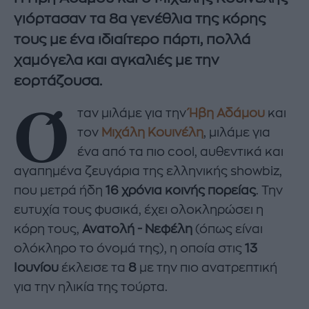
γιόρτασαν τα 8α γενέθλια της κόρης
τους με ένα ιδιαίτερο πάρτι, πολλά
χαμόγελα και αγκαλιές με την
εορτάζουσα.
Ό
ταν μιλάμε για την
Ήβη Αδάμου
και
τον
Μιχάλη Κουινέλη
, μιλάμε για
ένα από τα πιο cool, αυθεντικά και
αγαπημένα ζευγάρια της ελληνικής showbiz,
που μετρά ήδη
16 χρόνια κοινής πορείας
. Την
ευτυχία τους φυσικά, έχει ολοκληρώσει η
κόρη τους,
Ανατολή - Νεφέλη
(όπως είναι
ολόκληρο το όνομά της), η οποία στις
13
Ιουνίου
έκλεισε τα
8
με την πιο ανατρεπτική
για την ηλικία της τούρτα.