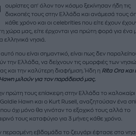
Τ
ουρίστες απ' όλον τον κόσμο ξεκίνησαν ήδη τις
διακοπές τους στην Ελλάδα και ανάμεσά τους ό
κάθε χρόνο και οι celebrities που είτε έχουν έχου
η χώρα μας, είτε έρχονται για πρώτη φορά για ένα 
α ελληνικά νησιά.
αυτό που είναι σημαντικό, είναι πως δεν παραλείπο
enco's Point of View
A STORY BY KORI
ύν την Ελλάδα, να δείχνουν τις ομορφιές των νησιώ
ΝΘΑ ΑΠΟΣΤΟΛΟΠΟΥΛΟΥ
ΔΑΦΝΗ ΚΑΡΑΒΟΚΥΡΗ
ας και την καλύτερη διαφήμιση. Ήδη η
Rita Ora και 
υτη καλοκαιρινή
Nτίνα Νικολάου: «Όταν
 Hawn μιλούν για τον παράδεισό μας.
ή σαλάτα με
έπαθα την πρώτη κρίση
ι, φέτα και φράουλες
πανικού νόμιζα πως θα
ην πρώτη τους επίσκεψη στην Ελλάδα το καλοκαίρι
λατρέψετε
πεθάνω»
 Goldie Hawn και ο Kurt Rusell, αναζητούσαν ένα σπί
 που όχι μόνο θα γινόταν το εξοχικό τους αλλά το
ιρινό τους καταφύγιο για 3 μήνες κάθε χρόνο.
ν περασμένη εβδομάδα το ζευγάρι έφτασε στο νησί