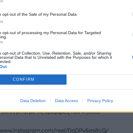
In
tagram μαζί με τα εγγόνια της, γράφοντας για τον
o opt-out of the Sale of my Personal Data.
κό παράδεισο. «Eγώ και τα αγόρια μου. Ελληνικός
In
ισος».
to opt-out of processing my Personal Data for Targeted
ing.
In
//www.instagram.com/p/DaDWuBoAHul/
o opt-out of Collection, Use, Retention, Sale, and/or Sharing
ς Σποράδες στον Σαρωνικό καθώς εδώ και λίγα 24ωρ
ersonal Data that Is Unrelated with the Purposes for which it
lected.
λλάδα και η διάσημη τραγουδίστρια Rita Ora. Ξεκίν
Out
α τις διακοπές της και όπως μας έδειξε σε ανάρτησ
CONFIRM
 ιστιοφόρο θα κάνει μία μικρή κρουαζιέρα στα ελλη
Data Deletion
Data Access
Privacy Policy
τας για summer diaries και με τους θαυμαστές της
έκπληκτοι με τις ομορφιές του νησιού.
//www.instagram.com/reel/DaDPv6as8cQ/