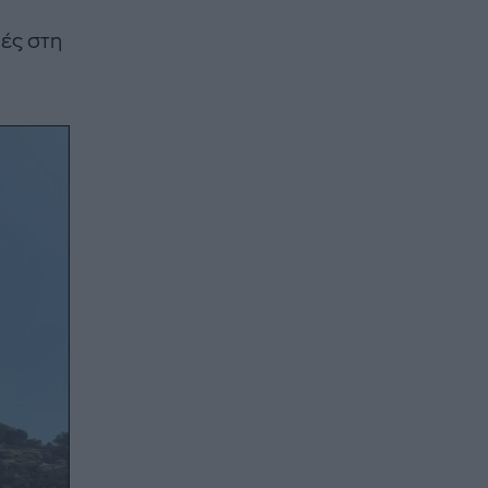
πές στη