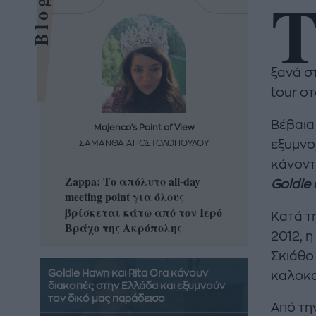
ξανά στ
tour στ
Βέβαια 
Majenco's Point of View
Maj
εξυμνο
ΣΑΜΑΝΘΑ ΑΠΟΣΤΟΛΟΠΟΥΛΟΥ
ΣΑΜΑ
κάνοντ
Zappa: Το απόλυτο all-day
Η απόλ
Goldie
meeting point για όλους
δροσερ
βρίσκεται κάτω από τον Ιερό
καρπούζ
Κατά τ
Βράχο της Ακρόπολης
που θα 
2012, η
Σκιάθο
Goldie Hawn και Rita Ora κάνουν
καλοκα
διακοπές στην Ελλάδα και εξυμνούν
τον δικό μας παράδεισο
Από τη