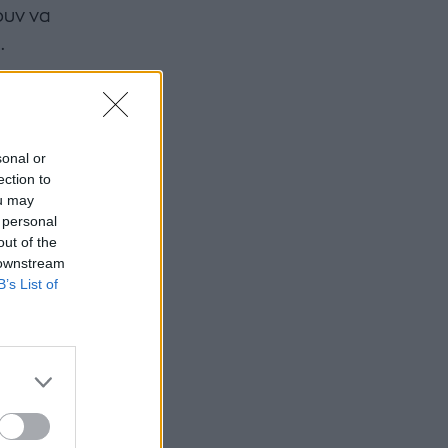
ουν να
.
sonal or
ection to
ou may
 personal
out of the
 downstream
B’s List of
ίλ της