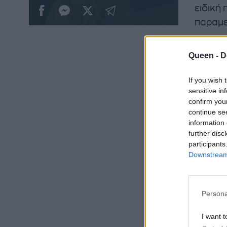
ειδική
παραμε
Queen -
D
If you wish 
sensitive in
confirm you
continue se
information 
further disc
participants
Downstream 
Persona
I want t
Η διάσ