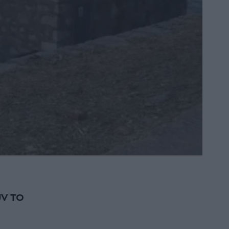
ύν το