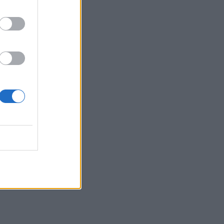
α είναι
ησε από
ή της,
νικά
 να