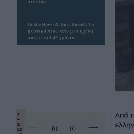
παιδιών
Goldie Hawn & Kurt Russell: Το
μυστικό πίσω από μια σχέση
που μετρά 43 χρόνια
Bloggers
Από τ
ελλην
01
10