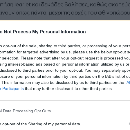
 πτήση learjet και δεκάδες βαλίτσες, καθώς σκοπεύ
ίνουν όπως πάντα, μέχρι τις αρχές του φθινοπώρου
o Not Process My Personal Information
to opt-out of the sale, sharing to third parties, or processing of your per
formation for targeted advertising by us, please use the below opt-out s
r selection. Please note that after your opt-out request is processed y
eing interest-based ads based on personal information utilized by us or
disclosed to third parties prior to your opt-out. You may separately opt-
losure of your personal information by third parties on the IAB’s list of
. This information may also be disclosed by us to third parties on the
IA
Participants
that may further disclose it to other third parties.
l Data Processing Opt Outs
o opt-out of the Sharing of my personal data.
ημη ηθοποιός ήδη έκανε και μία ανάρτηση στο προφ