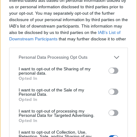
interest-based ads based on personal information utilized by
Για να καταλήξουμε, όχι πως δεν είναι όμορφο
us or personal information disclosed to third parties prior to
your opt-out. You may separately opt-out of the further
κορίτσι, αλλά πιο hot από τις Lopez, Kerr, Alba,
disclosure of your personal information by third parties on the
Jolie, Mendes, Refaeli, Rihanna κλπ, δεν τη
IAB’s list of downstream participants. This information may
λες! Ή μήπως τη λες;
also be disclosed by us to third parties on the
IAB’s List of
Downstream Participants
that may further disclose it to other
Διαβάστε ακόμη;
third parties.
Personal Data Processing Opt Outs
Η Miley Cyrus πιο προκλητική από ποτέ στο
εξώφυλλο του V
I want to opt-out of the Sharing of my
personal data.
Opted In
Paparazzi (ξανα)τσάκωσαν την Miley Cyrus να
I want to opt-out of the Sale of my
καπνίζει μαριχουάνα!
Personal Data.
Opted In
I want to opt-out of processing my
Personal Data for Targeted Advertising.
Opted In
I want to opt-out of Collection, Use,
Retention, Sale, and/or Sharing of my