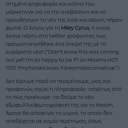
στημένη ψηφοφορία και κόλπο του
μάρκετινγκ για να την ανεβάσουν και να
προωθήσουν το νέο της look και album, πήραν
φωτιά. Ο λόγος για τη
Miley Cyrus
, η οποία
έκανε πάρτυ στο twitter γράφοντας πως
πραγματοποιήθηκε ένα όνειρό της με τα
ευχάριστα νέα! (“Didn’t know this was coming
out yet! I’m so happy to be #1 on Maxims HOT
100! #myfanskickass #dreamsdocometrue.”)
Δεν έχουμε παρά να περιμένουμε, μιας και
προφανώς ισχύει η πληροφορία- ασχέτως από
το πώς προέκυψε- να δούμε το νέο
εξώφυλλο/φωτογράφισή της για το Maxim.
Άραγε θα αποφύγει το γυμνό, το οποίο δεν
αποδέχεται σε καμία περίπτωση, όπως