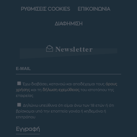
ΡΥΘΜΙΣΕΙΣ COOKIES
ΕΠΙΚΟΙΝΩΝΙΑ
ΔΙΑΦΗΜΙΣΗ
Newsletter
Έχω διαβάσει, κατανοώ και αποδέχομαι τους
όρους
χρήσης
και τη
δήλωση εχεμύθειας
του ιστοτόπου της
εταιρείας
Δηλώνω υπεύθυνα ότι είμαι άνω των 18 ετών ή ότι
βρίσκομαι υπό την εποπτεία γονέα ή κηδεμόνα ή
επιτρόπου
Εγγραφή