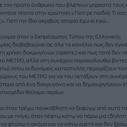
ε τον πρώτο άνθρωπο που βλέπουν μπροστά τους κ
ντάνε τίποτα στην ερώτηση «Γιατί ρε παιδιά; Τι σας
». Γιατί την ίδια ακριβώς απορία έχω κι εγώ...
ύομαι όταν ο Εκπρόσωπος Τύπου της Ελληνικής
μίας διαβεβαιώνει σε όλα τα κανάλια πως δεν έγιν
τη χρήση δακρυγόνων (ορίστε;) και πως ποτέ δεν π
το ΜΕΤΡΟ, αλλά στη συνέχεια παρακολουθώ βίντεο
τω) όπου οι δυνάμεις καταστολής περιορίζουν το
χώρους του ΜΕΤΡΟ για να του πετάξουν στη συνέχε
ότερα από ένα δακρυγόνα και να δημιουργήσουν έ
υτοσχέδιο θάλαμο αερίων.
ι όταν τρέχω πανικόβλητη να ξεφύγω από αυτό τ
που με πνίγει, όταν πέφτω κάτω να πάρω μια (δηλητ
 να φτύσω ή ακόμα και να κάνω εμετό και δεν ξέρω