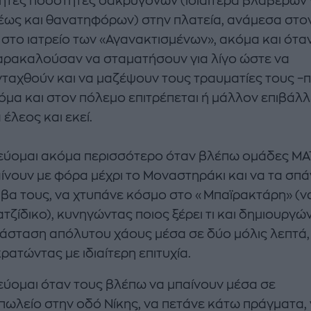
ητες ποσότητες δακρυγόνων (ιδιαίτερα βλαβερών 
–έως και θανατηφόρων) στην πλατεία, ανάμεσα στο
 στο ιατρείο των «Αγανακτισμένων», ακόμα και ότα
αρακαλούσαν να σταματήσουν για λίγο ώστε να
ταχθούν και να μαζέψουν τους τραυματίες τους –
όμα και στον πόλεμο επιτρέπεται ή μάλλον επιβάλλ
έλεος και εκεί.
ύομαι ακόμα περισσότερο όταν βλέπω ομάδες ΜΑ
ίνουν με φόρα μέχρι το Μοναστηράκι και να τα σπ
άβα τους, να χτυπάνε κόσμο στο «Μπαϊρακτάρη» (να
τζίδικο), κυνηγώντας ποιος ξέρει τι και δημιουργώ
τάσταση απόλυτου χάους μέσα σε δύο μόλις λεπτά,
ρατώντας με ιδιαίτερη επιτυχία.
ύομαι όταν τους βλέπω να μπαίνουν μέσα σε
ωλείο στην οδό Νίκης, να πετάνε κάτω πράγματα,