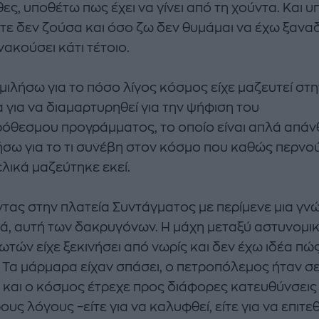
θες, υποθέτω πως έχει να γίνει από τη χούντα. Και 
enco's Point of View
A STORY BY KORI
ότε δεν ζούσα και όσο ζω δεν θυμάμαι να έχω ξαναδ
ΝΘΑ ΑΠΟΣΤΟΛΟΠΟΥΛΟΥ
ΔΑΦΝΗ ΚΑΡΑΒΟΚΥΡΗ
ακούσει κάτι τέτοιο.
υτη καλοκαιρινή
Nτίνα Νικολάου: «Όταν
μιλήσω για το πόσο λίγος κόσμος είχε μαζευτεί στη
ή σαλάτα με
έπαθα την πρώτη κρίση
ι, φέτα και φράουλες
πανικού νόμιζα πως θα
 για να διαμαρτυρηθεί για την ψήφιση του
λατρέψετε
πεθάνω»
όθεσμου προγράμματος, το οποίο είναι απλά απά
ήσω για το τι συνέβη στον κόσμο που καθώς περνο
ελικά μαζεύτηκε εκεί.
τας στην πλατεία Συντάγματος με περίμενε μια γν
ά, αυτή των δακρυγόνων. Η μάχη μεταξύ αστυνομικ
ωτών είχε ξεκινήσει από νωρίς και δεν έχω ιδέα πώ
. Τα μάρμαρα είχαν σπάσει, ο πετροπόλεμος ήταν σ
η και ο κόσμος έτρεχε προς διάφορες κατευθύνσεις 
υς λόγους –είτε για να καλυφθεί, είτε για να επιτεθε