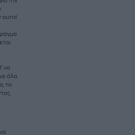
για την
ν
ν αυτοί
πράγμα
εται.
Τ να
άνε όλα
ι, το
ντας
 να