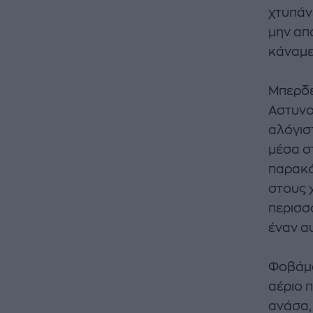
χτυπάν
μην απα
κάναμε;
Μπερδε
Αστυνο
αλόγισ
μέσα σ
παρακά
στους 
περισσ
έναν α
Φοβάμα
αέριο 
ανάσα,