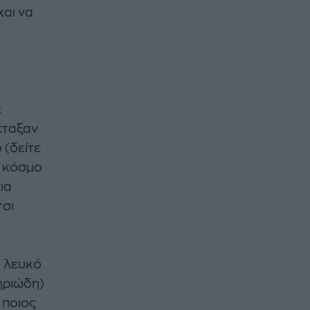
αι να
ε
έταξαν
 (δείτε
ν κόσμο
ια
τσι
ο λευκό
ηριώδη)
 ποιος