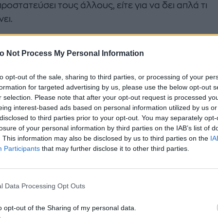
προστατεύσει τους άλλους, είτε για να δει απλά τι
ει.
αγματικό χάος επικρατούσε καθώς η ώρα περνούσε
o Not Process My Personal Information
 δεν περίμενε πως μπορεί να χειροτερεύσει η κατάσ
υνομικοί απέδειξαν για άλλη μια φορά πως η αγωγή
to opt-out of the sale, sharing to third parties, or processing of your per
όχι απλά λίγη αλλά μάλλον ανύπαρκτη, αφού
formation for targeted advertising by us, please use the below opt-out s
r selection. Please note that after your opt-out request is processed y
ιφέρονταν στον κόσμο σαν να είχαν να κάνουν με
eing interest-based ads based on personal information utilized by us or
λους σε πραγματική πολεμική μάχη. Και εδώ μιλάμε 
disclosed to third parties prior to your opt-out. You may separately opt-
ους όλων των ηλικιών, με τα προβλήματα που μπορ
losure of your personal information by third parties on the IAB’s list of
. This information may also be disclosed by us to third parties on the
IA
μέσος πολίτης.
Participants
that may further disclose it to other third parties.
ται πως ανάμεσά μας, ανάμεσα στους ειρηνικούς
κτισμένους» που με τηλεβόες ουρλιάζανε να ηρεμ
l Data Processing Opt Outs
ύματα ώστε να παραμείνουμε ειρηνικά στην πλατεία
 οργισμένοι «κουκουλοφόροι». Μόνο που μέσα στη ζ
o opt-out of the Sharing of my personal data.