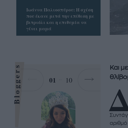
Ιωάννα Παλιοσπύρου: Η σχέση
που έκανε μετά την επίθεση με
βιτριόλι και η επιθυμία να
γίνει μαμά
Bloggers
Και μ
θλίβομ
01
10
Συντάγ
αριθμό