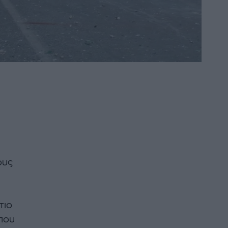
ους
τιο
 που