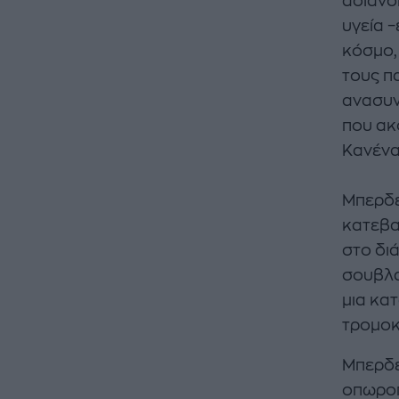
αδιανό
υγεία 
κόσμο,
τους π
ανασυν
που ακ
Κανένα 
Μπερδε
κατεβα
στο δι
σουβλα
μια κα
τρομοκ
Μπερδε
οπωροπ