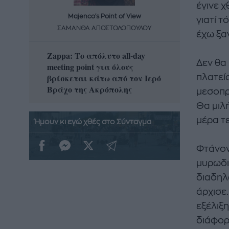
έγινε χ
Majenco's Point of View
Maj
γιατί τ
ΣΑΜΑΝΘΑ ΑΠΟΣΤΟΛΟΠΟΥΛΟΥ
ΣΑΜΑ
έχω ξαν
Zappa: Το απόλυτο all-day
Η απόλ
Δεν θα 
meeting point για όλους
δροσερ
βρίσκεται κάτω από τον Ιερό
καρπούζ
πλατεία
Βράχο της Ακρόπολης
που θα 
μεσοπρ
Θα μιλ
μέρα τ
Ήμουν κι εγώ χθές στο Σύνταγμα
Φτάνον
μυρωδι
διαδηλ
άρχισε
εξέλιξ
διάφορο