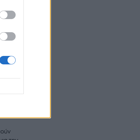
,
ρες στα
ν λίγο
τους
 να
ρα όμως
υπήματα
αν (ή
ίνουν
τούν